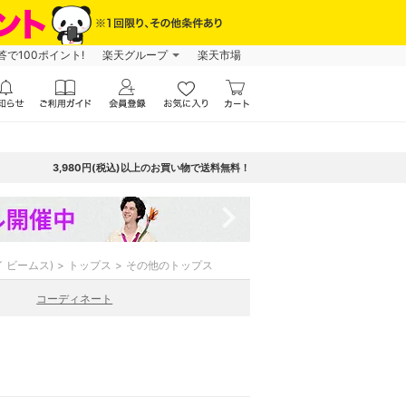
で100ポイント!
楽天グループ
楽天市場
3,980円(税込)以上のお買い物で送料無料！
navigate_next
バイ ビームス)
トップス
その他のトップス
コーディネート