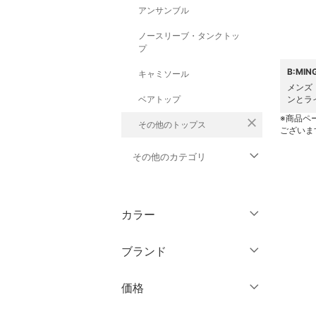
アンサンブル
ノースリーブ・タンクトッ
プ
B:MI
キャミソール
メンズ
ベアトップ
ンとラ
※商品ペ
close
その他のトップス
ございま
その他のカテゴリ
ジャケット・アウター
カラー
パンツ
ブランド
ワンピース・ドレス
ブランド一覧からさがす >
価格
スカート