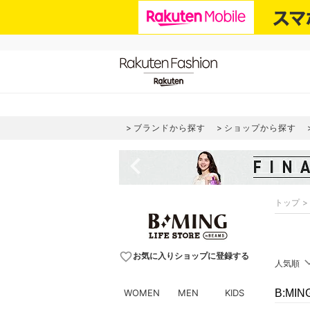
ブランドから探す
ショップから探す
navigate_before
トップ
favorite_border
お気に入りショップに登録する
人気順
WOMEN
MEN
KIDS
B:MI