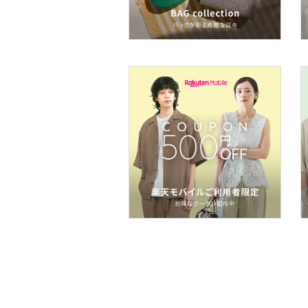
ア
ヘアケア
フレグランス
メイク道具・美容器具
コフレ・キット・セット
食器・調理器具・キッチ
ン用品
インテリア・生活雑貨
スマホグッズ・オーディ
オ機器
スポーツ・アウトドア用