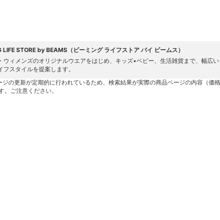
NG LIFE STORE by BEAMS（ビーミング ライフストア バイ ビームス）
・ウィメンズのオリジナルウエアをはじめ、キッズ•ベビー、生活雑貨まで、幅広い
イフスタイルを提案します。
ージの更新が定期的に行われているため、検索結果が実際の商品ページの内容（価
す。ご注意ください。