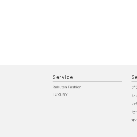
品
文房具
ペット用品
福袋・ギフト・その他
Service
S
Rakuten Fashion
ブ
LUXURY
シ
カ
セ
す