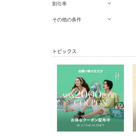
円
～
円
割引率
オールインワン・オーバ
ーオール
％OFF
～
％OFF
その他の条件
絞り込み
クリア
絞り込み
バッグ
クーポン対象のみ表示
絞り込み
シューズ・靴
スーパーDEALのみ表示
トピックス
インナー・ルームウェア
クリア
絞り込み
靴下・レッグウェア
ファッション雑貨
アクセサリー・腕時計
財布・ポーチ・ケース
帽子