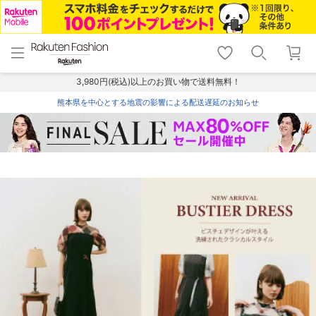
menu
home
search
favorite_border
shopping_cart
lock_outline
メニュー
トップ
検索
お気に入り
カート
ログイン
3,980円(税込)以上のお買い物で送料無料！
熊本県を中心とする地震の影響による配送遅延のお知らせ