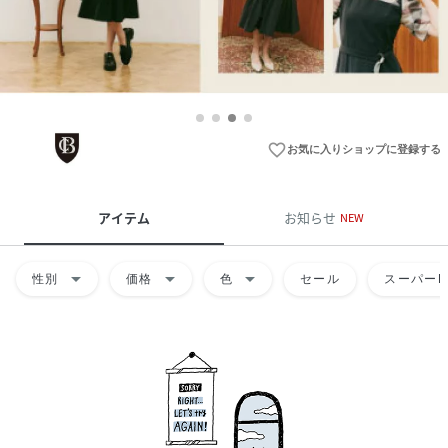
favorite_border
お気に入りショップに登録する
アイテム
お知らせ
NEW
arrow_drop_down
arrow_drop_down
arrow_drop_down
性別
価格
色
セール
スーパーD