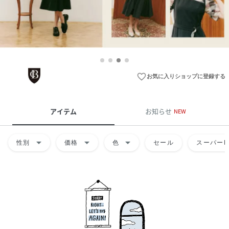
favorite_border
お気に入りショップに登録する
アイテム
お知らせ
NEW
arrow_drop_down
arrow_drop_down
arrow_drop_down
性別
価格
色
セール
スーパーD