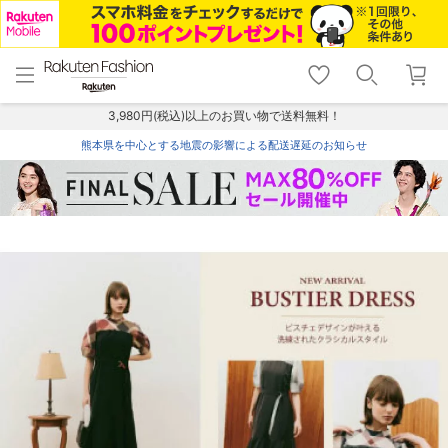
menu
home
search
favorite_border
shopping_cart
lock_outline
メニュー
トップ
検索
お気に入り
カート
ログイン
3,980円(税込)以上のお買い物で送料無料！
熊本県を中心とする地震の影響による配送遅延のお知らせ