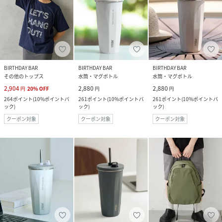
BIRTHDAY BAR
BIRTHDAY BAR
BIRTHDAY BAR
その他のトップス
水筒・マグボトル
水筒・マグボトル
2,904
2,880
2,880
円
20
%
OFF
円
円
264
ポイント
(
10%ポイントバ
261
ポイント
(
10%ポイントバ
261
ポイント
(
10%ポイントバ
ック
)
ック
)
ック
)
クーポン対象
クーポン対象
クーポン対象