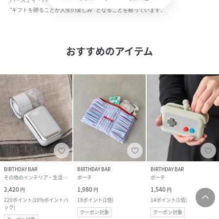
“ギフトを贈ることが人生の楽しみ” となることを願っています。
おすすめのアイテム
BIRTHDAY BAR
BIRTHDAY BAR
BIRTHDAY BAR
その他のインテリア・生活雑貨
ポーチ
ポーチ
2,420
1,980
1,540
円
円
円
220
ポイント
(
10%ポイントバ
18
ポイント
(
1倍
)
14
ポイント
(
1倍
)
ック
)
クーポン対象
クーポン対象