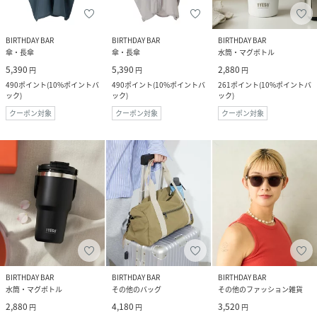
BIRTHDAY BAR
BIRTHDAY BAR
BIRTHDAY BAR
傘・長傘
傘・長傘
水筒・マグボトル
5,390
5,390
2,880
円
円
円
490
ポイント
(
10%ポイントバ
490
ポイント
(
10%ポイントバ
261
ポイント
(
10%ポイントバ
ック
)
ック
)
ック
)
クーポン対象
クーポン対象
クーポン対象
BIRTHDAY BAR
BIRTHDAY BAR
BIRTHDAY BAR
水筒・マグボトル
その他のバッグ
その他のファッション雑貨
2,880
4,180
3,520
円
円
円