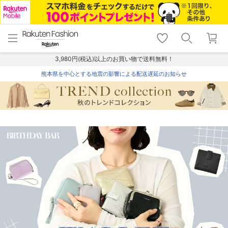
menu
home
search
favorite_border
shopping_cart
lock_outline
メニュー
トップ
検索
お気に入り
カート
ログイン
3,980円(税込)以上のお買い物で送料無料！
熊本県を中心とする地震の影響による配送遅延のお知らせ