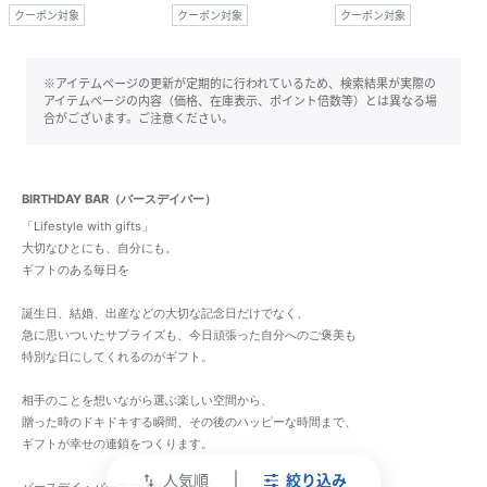
クーポン対象
クーポン対象
クーポン対象
※アイテムページの更新が定期的に行われているため、検索結果が実際の
アイテムページの内容（価格、在庫表示、ポイント倍数等）とは異なる場
合がございます。ご注意ください。
BIRTHDAY BAR（バースデイバー）
「Lifestyle with gifts」
大切なひとにも、自分にも。
ギフトのある毎日を
誕生日、結婚、出産などの大切な記念日だけでなく、
急に思いついたサプライズも、今日頑張った自分へのご褒美も
特別な日にしてくれるのがギフト。
相手のことを想いながら選ぶ楽しい空間から、
贈った時のドキドキする瞬間、その後のハッピーな時間まで、
ギフトが幸せの連鎖をつくります。
人気順
絞り込み
swap_vert
バースデイ・バーでの体験を通じて