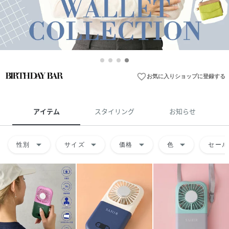
favorite_border
お気に入りショップに登録する
アイテム
スタイリング
お知らせ
arrow_drop_down
arrow_drop_down
arrow_drop_down
arrow_drop_down
性別
サイズ
価格
色
セール