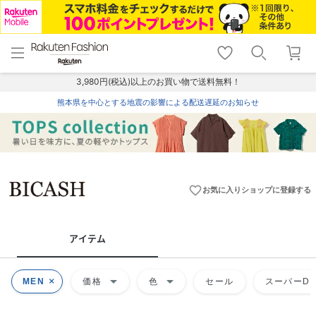
menu
home
search
favorite_border
shopping_cart
lock_outline
メニュー
トップ
検索
お気に入り
カート
ログイン
3,980円(税込)以上のお買い物で送料無料！
熊本県を中心とする地震の影響による配送遅延のお知らせ
favorite_border
お気に入りショップに登録する
アイテム
arrow_drop_down
arrow_drop_down
MEN
価格
色
セール
スーパーDE