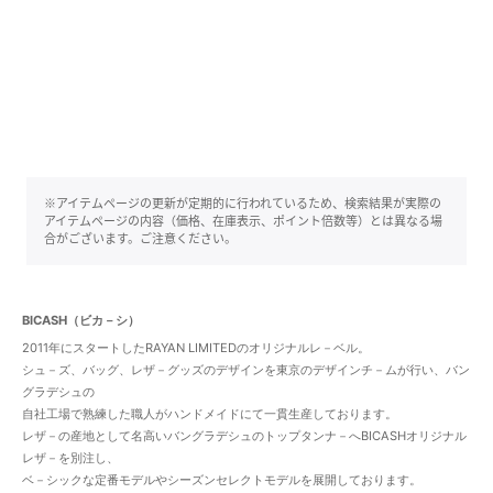
※アイテムページの更新が定期的に行われているため、検索結果が実際の
アイテムページの内容（価格、在庫表示、ポイント倍数等）とは異なる場
合がございます。ご注意ください。
BICASH（ビカ－シ）
2011年にスタートしたRAYAN LIMITEDのオリジナルレ－ベル。
シュ－ズ、バッグ、レザ－グッズのデザインを東京のデザインチ－ムが行い、バン
グラデシュの
自社工場で熟練した職人がハンドメイドにて一貫生産しております。
レザ－の産地として名高いバングラデシュのトップタンナ－へBICASHオリジナル
レザ－を別注し、
ベ－シックな定番モデルやシーズンセレクトモデルを展開しております。