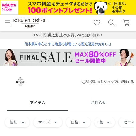
menu
home
search
favorite_border
shopping_cart
lock_outline
メニュー
トップ
検索
お気に入り
カート
ログイン
3,980円(税込)以上のお買い物で送料無料！
熊本県を中心とする地震の影響による配送遅延のお知らせ
favorite_border
お気に入りショップに登録する
アイテム
お知らせ
arrow_drop_down
arrow_drop_down
arrow_drop_down
arrow_drop_down
性別
サイズ
価格
色
セール