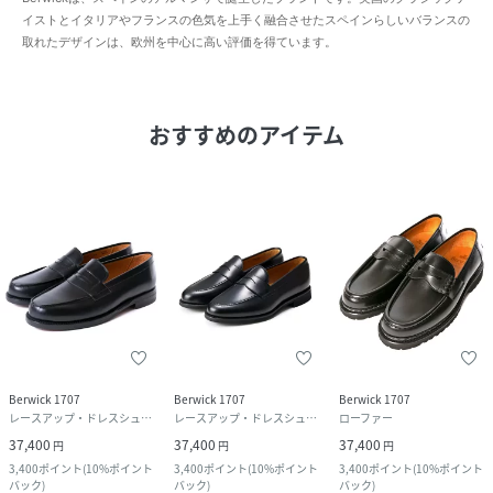
イストとイタリアやフランスの色気を上手く融合させたスペインらしいバランスの
取れたデザインは、欧州を中心に高い評価を得ています。
おすすめのアイテム
Berwick 1707
Berwick 1707
Berwick 1707
レースアップ・ドレスシューズ
レースアップ・ドレスシューズ
ローファー
37,400
37,400
37,400
円
円
円
3,400
ポイント
(
10%ポイント
3,400
ポイント
(
10%ポイント
3,400
ポイント
(
10%ポイント
バック
)
バック
)
バック
)