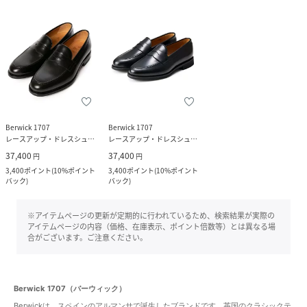
Berwick 1707
Berwick 1707
レースアップ・ドレスシューズ
レースアップ・ドレスシューズ
37,400
37,400
円
円
3,400
ポイント
(
10%ポイント
3,400
ポイント
(
10%ポイント
バック
)
バック
)
※アイテムページの更新が定期的に行われているため、検索結果が実際の
アイテムページの内容（価格、在庫表示、ポイント倍数等）とは異なる場
合がございます。ご注意ください。
Berwick 1707（バーウィック）
Berwickは、スペインのアルマンサで誕生したブランドです。英国のクラシックテ