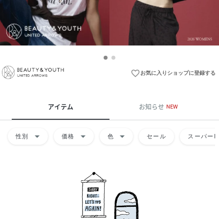
favorite_border
お気に入りショップに登録する
アイテム
お知らせ
NEW
arrow_drop_down
arrow_drop_down
arrow_drop_down
性別
価格
色
セール
スーパーD