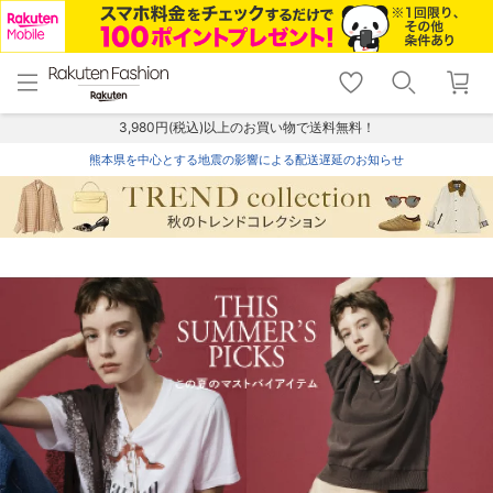
menu
home
search
favorite_border
shopping_cart
lock_outline
メニュー
トップ
検索
お気に入り
カート
ログイン
3,980円(税込)以上のお買い物で送料無料！
熊本県を中心とする地震の影響による配送遅延のお知らせ