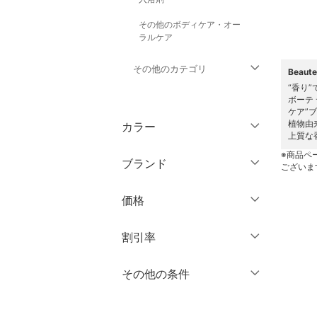
その他のボディケア・オー
ラルケア
その他のカテゴリ
Beau
“香り
ボーテ
トップス
ケア”
植物由
カラー
上質な
ジャケット・アウター
※商品ペ
ブランド
ございま
パンツ
ブランド一覧からさがす >
価格
ワンピース・ドレス
円
～
円
割引率
スカート
オールインワン・オーバ
％OFF
～
％OFF
その他の条件
絞り込み
クリア
絞り込み
ーオール
クーポン対象のみ表示
絞り込み
バッグ