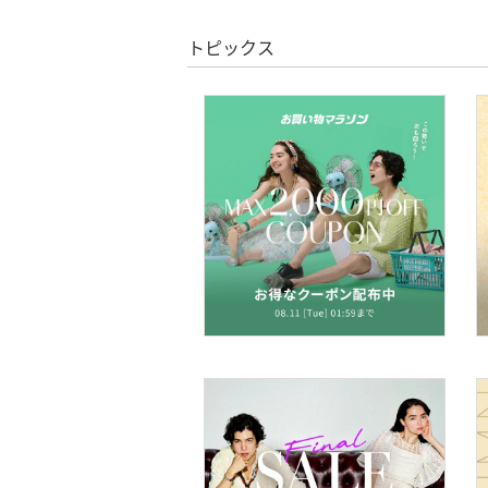
スーパーDEALのみ表示
トピックス
シューズ・靴
クリア
絞り込み
インナー・ルームウェア
靴下・レッグウェア
ファッション雑貨
アクセサリー・腕時計
財布・ポーチ・ケース
帽子
ヘアアクセサリー
マタニティウェア・ベビ
ー用品