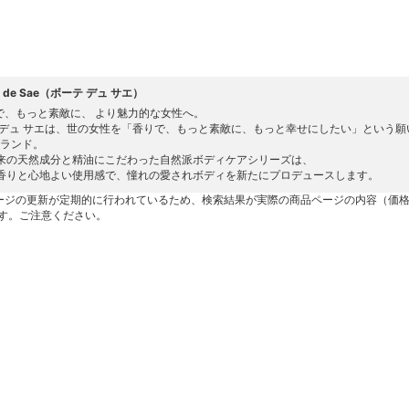
te de Sae（ボーテ デュ サエ）
”で、もっと素敵に、 より魅力的な女性へ。
 デュ サエは、世の女性を「香りで、もっと素敵に、もっと幸せにしたい」という願い
ブランド。
来の天然成分と精油にこだわった自然派ボディケアシリーズは、
香りと心地よい使用感で、憧れの愛されボディを新たにプロデュースします。
ージの更新が定期的に行われているため、検索結果が実際の商品ページの内容（価
す。ご注意ください。