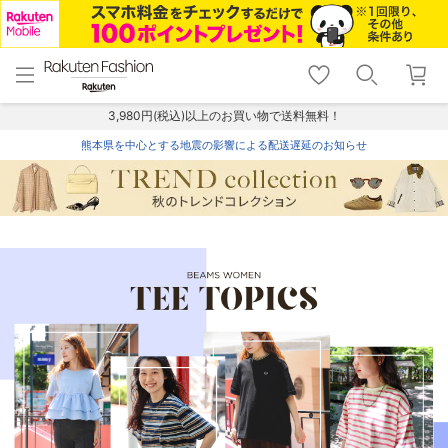
menu
home
search
favorite_border
shopping_cart
lock_outline
メニュー
トップ
検索
お気に入り
カート
ログイン
3,980円(税込)以上のお買い物で送料無料！
熊本県を中心とする地震の影響による配送遅延のお知らせ