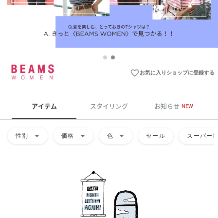
favorite_border
お気に入りショップに登録する
アイテム
スタイリング
お知らせ
NEW
arrow_drop_down
arrow_drop_down
arrow_drop_down
性別
価格
色
セール
スーパーD