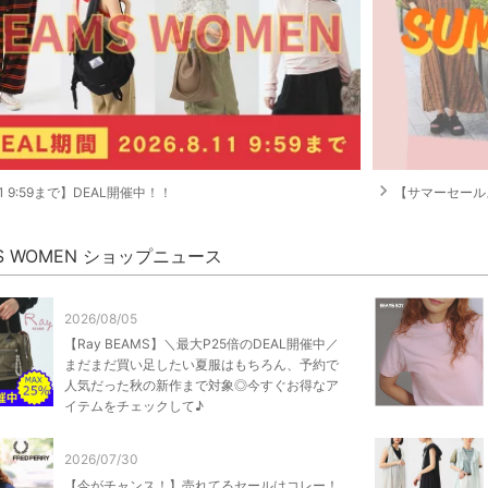
navigate_next
11 9:59まで】DEAL開催中！！
【サマーセールスター
S WOMEN ショップニュース
2026/08/05
【Ray BEAMS】＼最大P25倍のDEAL開催中／
まだまだ買い足したい夏服はもちろん、予約で
人気だった秋の新作まで対象◎今すぐお得なア
イテムをチェックして♪
2026/07/30
【今がチャンス！】売れてるセールはコレー！