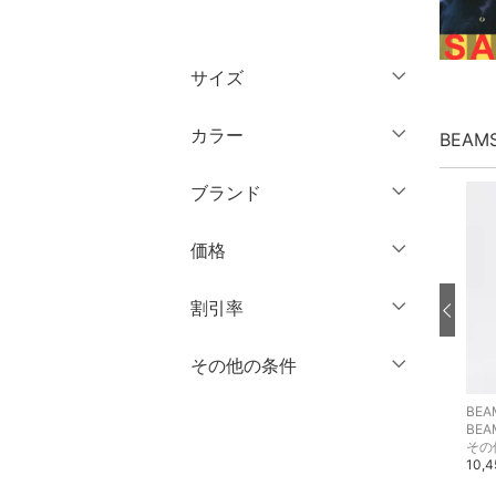
トップス
サイズ
ジャケット・アウター
ウェア（S/M/L）
カラー
BEAM
パンツ
～XS
S
ブランド
ワンピース・ドレス
M
L
ブランド一覧からさがす >
XL
XXL
価格
スカート
3XL～
フリー
オールインワン・オーバ
円
～
円
割引率
ーオール
クリア
絞り込み
％OFF
～
％OFF
その他の条件
絞り込み
バッグ
クリア
絞り込み
BEAMS WOMEN
BEAMS WOMEN
BEA
クーポン対象のみ表示
シューズ・靴
絞り込み
Ray BEAMS
Ray BEAMS
BEA
マフラー・ストール・ネックウォーマー
カーディガン
その
スーパーDEALのみ表示
7,370円
15,950円
10,
インナー・ルームウェア