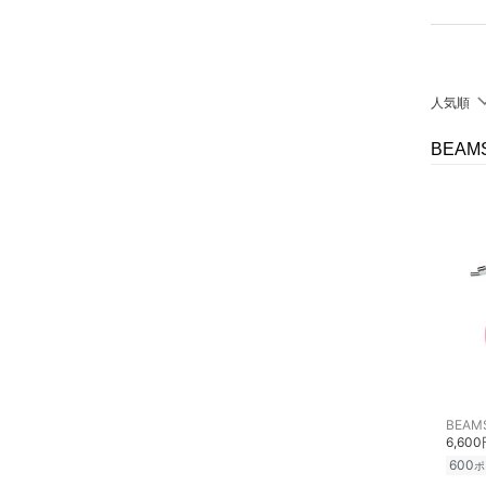
クリア
絞り込み
靴下・レッグウェア
ファッション雑貨
人気順
アクセサリー・腕時計
BEA
帽子
ヘアアクセサリー
マタニティウェア・ベビ
ー用品
スーツ・フォーマル
水着・スイムグッズ
BEAM
6,60
着物・浴衣・和装小物
600
ポ