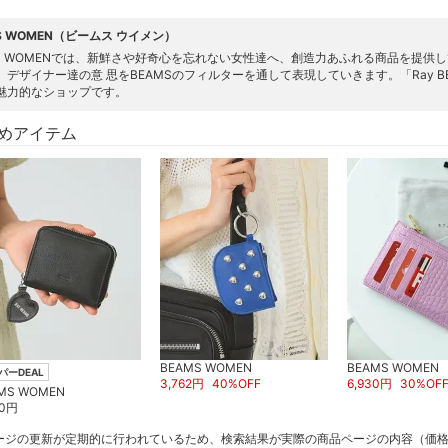
S WOMEN（ビームス ウイメン）
MS WOMENでは、新鮮さや好奇心を忘れない女性達へ、創造力あふれる商品を提
、デザイナー達の意 思をBEAMSのフィルターを通して表現していきます。「Ray BE
魅力的なショップです。
めアイテム
BEAMS WOMEN
BEAMS WOMEN
パーDEAL
3,762
円
40
%OFF
6,930
円
30
%OF
MS WOMEN
0
円
ージの更新が定期的に行われているため、検索結果が実際の商品ページの内容（価