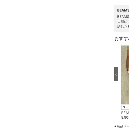
スキンケア
BEAM
BEA
ベースメイク
大切に
結した
メイクアップ
おすす
ネイル
ボディケア・オーラルケ
ア
ヘアケア
フレグランス
メイク道具・美容器具
スーパーDEAL
スーパーDEAL
スー
BEAMS WOMEN
BEAMS WOMEN
BEA
17,600
円
3,300
円
9,90
コフレ・キット・セット
※商品ペ