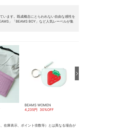
供しています。既成概念にとらわれない自由な感性を
AMS」「BEAMS BOY」など人気レーベルが集
BEAMS WOMEN
スーパーDEAL
F
4,235
円
30
%OFF
BEAMS WOMEN
12,100
円
格、在庫表示、ポイント倍数等）とは異なる場合が