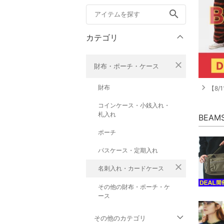
search
カテゴリ
close
財布・ポーチ・ケース
navigate_next
財布
【8/
コインケース・小銭入れ・
札入れ
BEAM
ポーチ
パスケース・定期入れ
close
名刺入れ・カードケース
その他の財布・ポーチ・ケ
ース
その他のカテゴリ