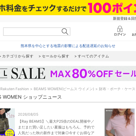
新規登録＆回答
熊本県を中心とする地震の影響による配送遅延のお知らせ
カテゴリから探す
セールから探す
すべてのアイテム
Rakuten Fashion
BEAMS WOMEN(ビームス ウイメン)
財布・ポーチ・ケース
S WOMEN ショップニュース
2026/08/05
【Ray BEAMS】＼最大P25倍のDEAL開催中／
まだまだ買い足したい夏服はもちろん、予約で
人気だった秋の新作まで対象◎今すぐお得なア