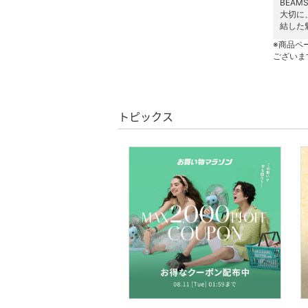
BEA
大切に
靴下・レッグウェア
結した
※商品ペ
ファッション雑貨
ございま
アクセサリー・腕時計
トピックス
帽子
ヘアアクセサリー
マタニティウェア・ベビ
ー用品
スーツ・フォーマル
水着・スイムグッズ
着物・浴衣・和装小物