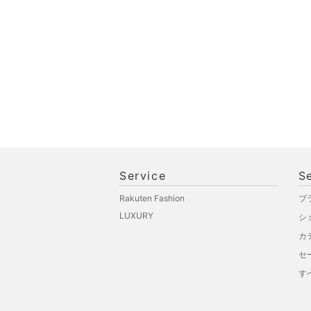
Service
S
Rakuten Fashion
ブ
LUXURY
シ
カ
セ
す