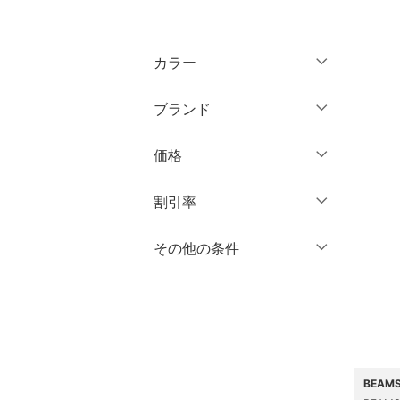
トップス
カラー
ジャケット・アウター
ブランド
パンツ
ブランド一覧からさがす >
価格
ワンピース・ドレス
円
～
円
割引率
スカート
オールインワン・オーバ
％OFF
～
％OFF
その他の条件
絞り込み
クリア
絞り込み
ーオール
クーポン対象のみ表示
絞り込み
バッグ
スーパーDEALのみ表示
シューズ・靴
クリア
絞り込み
BEAM
インナー・ルームウェア