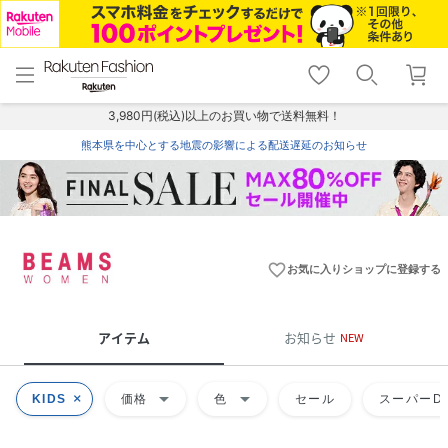
menu
home
search
favorite_border
shopping_cart
lock_outline
メニュー
トップ
検索
お気に入り
カート
ログイン
3,980円(税込)以上のお買い物で送料無料！
熊本県を中心とする地震の影響による配送遅延のお知らせ
favorite_border
お気に入りショップに登録する
アイテム
お知らせ
NEW
arrow_drop_down
arrow_drop_down
KIDS
価格
色
セール
スーパーDE