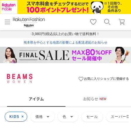
menu
home
search
favorite_border
shopping_cart
lock_outline
メニュー
トップ
検索
お気に入り
カート
ログイン
3,980円(税込)以上のお買い物で送料無料！
熊本県を中心とする地震の影響による配送遅延のお知らせ
favorite_border
お気に入りショップに登録する
アイテム
お知らせ
NEW
arrow_drop_down
arrow_drop_down
KIDS
価格
色
セール
スーパーDE