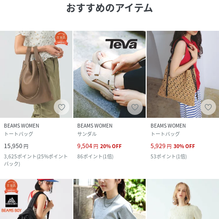
おすすめのアイテム
BEAMS WOMEN
BEAMS WOMEN
BEAMS WOMEN
トートバッグ
サンダル
トートバッグ
15,950
9,504
5,929
円
円
20
%
OFF
円
30
%
OFF
3,625
ポイント
(
25%ポイント
86
ポイント
(
1倍
)
53
ポイント
(
1倍
)
バック
)