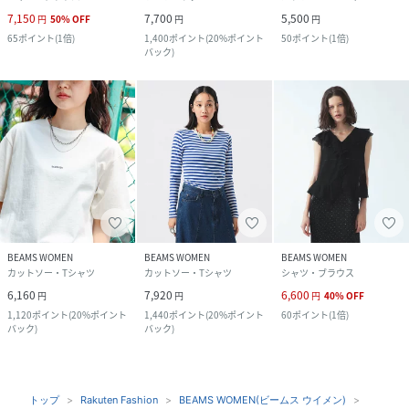
7,150
7,700
5,500
円
50
%
OFF
円
円
65
ポイント
(
1倍
)
1,400
ポイント
(
20%ポイント
50
ポイント
(
1倍
)
バック
)
BEAMS WOMEN
BEAMS WOMEN
BEAMS WOMEN
カットソー・Tシャツ
カットソー・Tシャツ
シャツ・ブラウス
6,160
7,920
6,600
円
円
円
40
%
OFF
1,120
ポイント
(
20%ポイント
1,440
ポイント
(
20%ポイント
60
ポイント
(
1倍
)
バック
)
バック
)
トップ
Rakuten Fashion
BEAMS WOMEN(ビームス ウイメン)