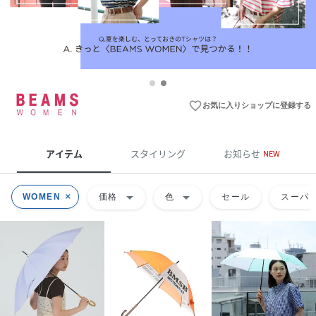
favorite_border
お気に入りショップに登録する
アイテム
スタイリング
お知らせ
NEW
arrow_drop_down
arrow_drop_down
WOMEN
価格
色
セール
スーパー