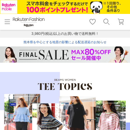
menu
home
search
favorite_border
shopping_cart
lock_outline
メニュー
トップ
検索
お気に入り
カート
ログイン
3,980円(税込)以上のお買い物で送料無料！
熊本県を中心とする地震の影響による配送遅延のお知らせ