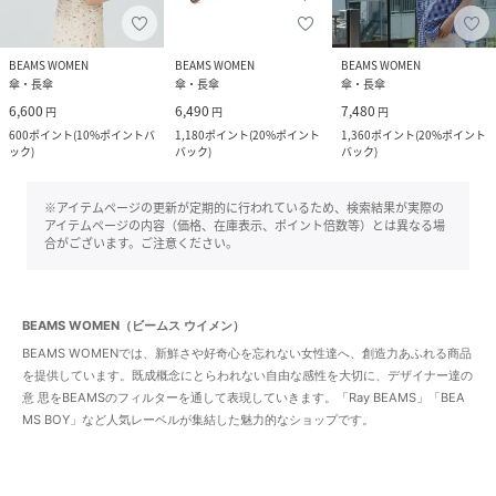
BEAMS WOMEN
BEAMS WOMEN
BEAMS WOMEN
傘・長傘
傘・長傘
傘・長傘
6,600
6,490
7,480
円
円
円
600
ポイント
(
10%ポイントバ
1,180
ポイント
(
20%ポイント
1,360
ポイント
(
20%ポイント
ック
)
バック
)
バック
)
※アイテムページの更新が定期的に行われているため、検索結果が実際の
アイテムページの内容（価格、在庫表示、ポイント倍数等）とは異なる場
合がございます。ご注意ください。
BEAMS WOMEN（ビームス ウイメン）
BEAMS WOMENでは、新鮮さや好奇心を忘れない女性達へ、創造力あふれる商品
を提供しています。既成概念にとらわれない自由な感性を大切に、デザイナー達の
意 思をBEAMSのフィルターを通して表現していきます。「Ray BEAMS」「BEA
MS BOY」など人気レーベルが集結した魅力的なショップです。