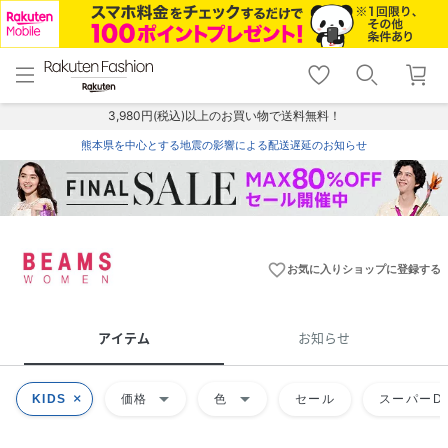
menu
home
search
favorite_border
shopping_cart
lock_outline
メニュー
トップ
検索
お気に入り
カート
ログイン
3,980円(税込)以上のお買い物で送料無料！
熊本県を中心とする地震の影響による配送遅延のお知らせ
favorite_border
お気に入りショップに登録する
アイテム
お知らせ
arrow_drop_down
arrow_drop_down
KIDS
価格
色
セール
スーパーDE