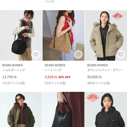
バック
)
BEAMS WOMEN
BEAMS WOMEN
BEAMS WOMEN
ショルダーバッグ
トートバッグ
ダウンジャケット・ダウンベスト
13,750
5,929
50,600
円
円
30
%
OFF
円
125
ポイント
(
1倍
)
53
ポイント
(
1倍
)
460
ポイント
(
1倍
)