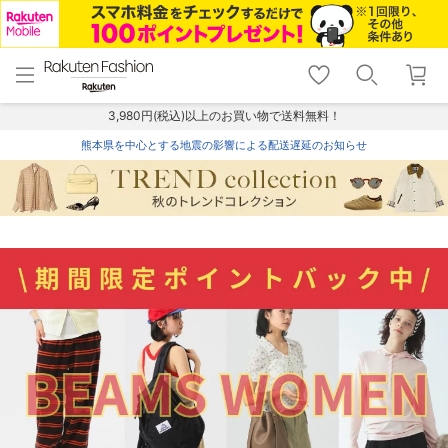
menu
home
search
favorite_border
shopping_cart
lock_outline
メニュー
トップ
検索
お気に入り
カート
ログイン
3,980円(税込)以上のお買い物で送料無料！
熊本県を中心とする地震の影響による配送遅延のお知らせ