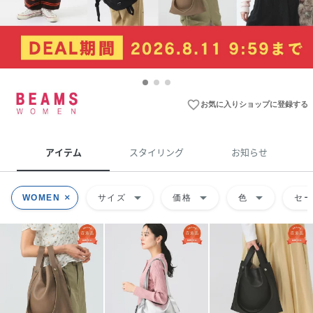
favorite_border
お気に入りショップに登録する
アイテム
スタイリング
お知らせ
arrow_drop_down
arrow_drop_down
arrow_drop_down
WOMEN
サイズ
価格
色
セ