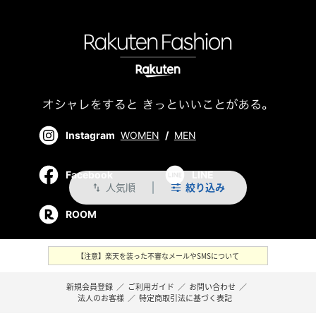
Instagram
WOMEN
/
MEN
Facebook
LINE
人気順
絞り込み
swap_vert
ROOM
【注意】楽天を装った不審なメールやSMSについて
新規会員登録
／
ご利用ガイド
／
お問い合わせ
／
法人のお客様
／
特定商取引法に基づく表記