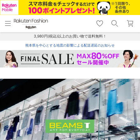
menu
home
search
favorite_border
shopping_cart
lock_outline
メニュー
トップ
検索
お気に入り
カート
ログイン
3,980円(税込)以上のお買い物で送料無料！
熊本県を中心とする地震の影響による配送遅延のお知らせ