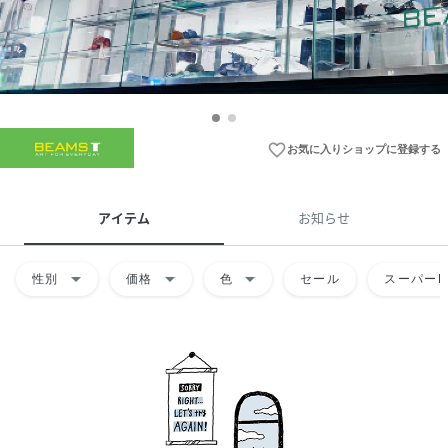
favorite_border
お気に入りショップに登録する
アイテム
お知らせ
arrow_drop_down
arrow_drop_down
arrow_drop_down
性別
価格
色
セール
スーパーD