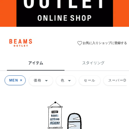
favorite_border
お気に入りショップに登録する
アイテム
スタイリング
arrow_drop_down
arrow_drop_down
MEN
価格
色
セール
スーパーDE