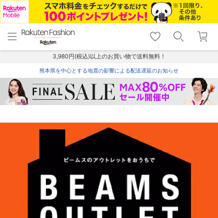
menu
home
search
favorite_border
shopping_cart
lock_outline
メニュー
トップ
検索
お気に入り
カート
ログイン
3,980円(税込)以上のお買い物で送料無料！
熊本県を中心とする地震の影響による配送遅延のお知らせ