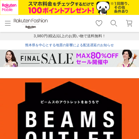
menu
home
search
favorite_border
shopping_cart
lock_outline
メニュー
トップ
検索
お気に入り
カート
ログイン
3,980円(税込)以上のお買い物で送料無料！
熊本県を中心とする地震の影響による配送遅延のお知らせ