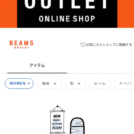
favorite_border
お気に入りショップに登録する
アイテム
arrow_drop_down
arrow_drop_down
WOMEN
価格
色
セール
スーパー