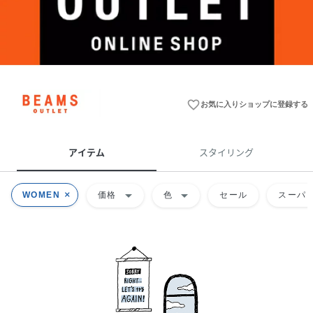
favorite_border
お気に入りショップに登録する
アイテム
スタイリング
arrow_drop_down
arrow_drop_down
WOMEN
価格
色
セール
スーパー