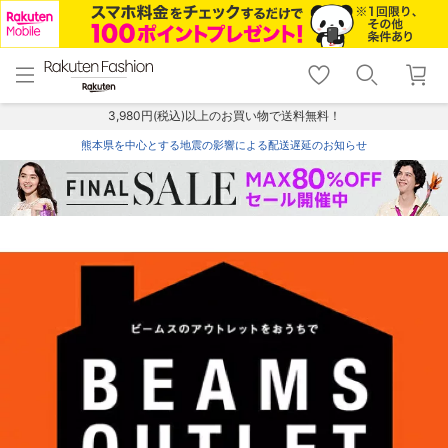
menu
home
search
favorite_border
shopping_cart
lock_outline
メニュー
トップ
検索
お気に入り
カート
ログイン
3,980円(税込)以上のお買い物で送料無料！
熊本県を中心とする地震の影響による配送遅延のお知らせ