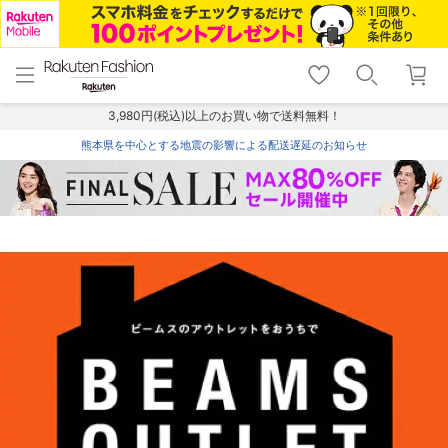
menu
home
search
favorite_border
shopping_cart
lock_outline
メニュー
トップ
検索
お気に入り
カート
ログイン
3,980円(税込)以上のお買い物で送料無料！
熊本県を中心とする地震の影響による配送遅延のお知らせ