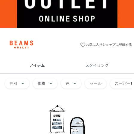
favorite_border
お気に入りショップに登録する
アイテム
スタイリング
arrow_drop_down
arrow_drop_down
arrow_drop_down
性別
価格
色
セール
スーパーD