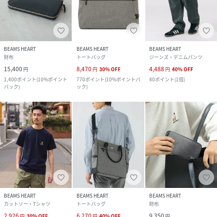
BEAMS HEART
BEAMS HEART
BEAMS HEART
財布
トートバッグ
ジーンズ・デニムパンツ
15,400
8,470
4,488
円
円
30
%
OFF
円
40
%
OFF
1,400
ポイント
(
10%ポイント
770
ポイント
(
10%ポイントバ
40
ポイント
(
1倍
)
バック
)
ック
)
BEAMS HEART
BEAMS HEART
BEAMS HEART
カットソー・Tシャツ
トートバッグ
財布
2,926
6,270
9,350
円
30
%
OFF
円
40
%
OFF
円