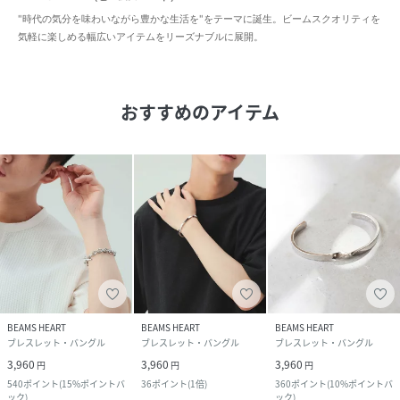
"時代の気分を味わいながら豊かな生活を"をテーマに誕生。ビームスクオリティを
気軽に楽しめる幅広いアイテムをリーズナブルに展開。
おすすめのアイテム
BEAMS HEART
BEAMS HEART
BEAMS HEART
ブレスレット・バングル
ブレスレット・バングル
ブレスレット・バングル
3,960
3,960
3,960
円
円
円
540
ポイント
(
15%ポイントバ
36
ポイント
(
1倍
)
360
ポイント
(
10%ポイントバ
ック
)
ック
)