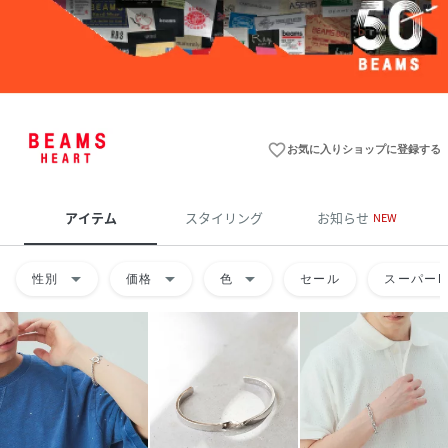
favorite_border
お気に入りショップに登録する
アイテム
スタイリング
お知らせ
NEW
arrow_drop_down
arrow_drop_down
arrow_drop_down
性別
価格
色
セール
スーパーD