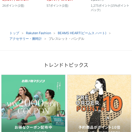
26
ポイント
(
1倍
)
57
ポイント
(
1倍
)
1,275
ポイント
(
15%ポイント
バック
)
トップ
Rakuten Fashion
BEAMS HEART(ビームス ハート)
アクセサリー・腕時計
ブレスレット・バングル
トレンドトピックス