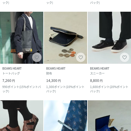
ック
)
ック
)
バック
)
BEAMS HEART
BEAMS HEART
BEAMS HEART
トートバッグ
財布
スニーカー
7,260
14,300
8,800
円
円
円
990
ポイント
(
15%ポイントバ
1,300
ポイント
(
10%ポイント
1,600
ポイント
(
20%ポイント
ック
)
バック
)
バック
)