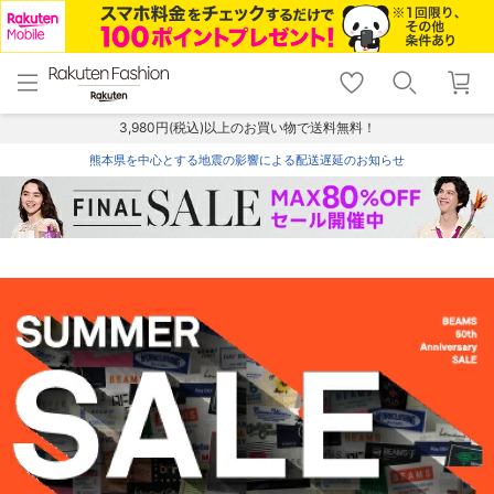
menu
home
search
favorite_border
shopping_cart
lock_outline
メニュー
トップ
検索
お気に入り
カート
ログイン
3,980円(税込)以上のお買い物で送料無料！
熊本県を中心とする地震の影響による配送遅延のお知らせ