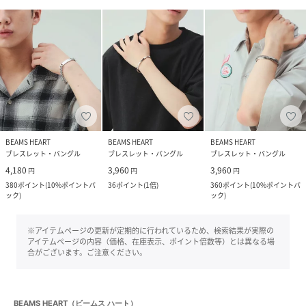
BEAMS HEART
BEAMS HEART
BEAMS HEART
ブレスレット・バングル
ブレスレット・バングル
ブレスレット・バングル
4,180
3,960
3,960
円
円
円
380
ポイント
(
10%ポイントバ
36
ポイント
(
1倍
)
360
ポイント
(
10%ポイントバ
ック
)
ック
)
※アイテムページの更新が定期的に行われているため、検索結果が実際の
アイテムページの内容（価格、在庫表示、ポイント倍数等）とは異なる場
合がございます。ご注意ください。
BEAMS HEART（ビームス ハート）