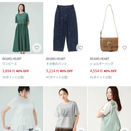
BEAMS HEART
BEAMS HEART
BEAMS HEART
ワンピース
その他のパンツ
ショルダーバッグ
3,894
5,214
4,554
円
40
%
OFF
円
40
%
OFF
円
40
%
OFF
35
ポイント
(
1倍
)
47
ポイント
(
1倍
)
41
ポイント
(
1倍
)