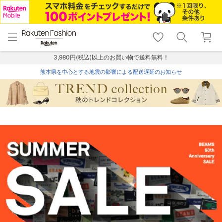
menu
home
search
favorite_border
shopping_cart
lock_outline
メニュー
トップ
検索
お気に入り
カート
ログイン
3,980円(税込)以上のお買い物で送料無料！
熊本県を中心とする地震の影響による配送遅延のお知らせ