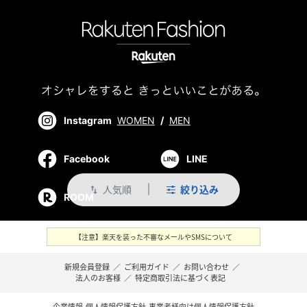
Instagram
WOMEN
/
MEN
Facebook
LINE
人気順
絞り込み
swap_vert
ROOM
【注意】楽天を装った不審なメールやSMSについて
新規会員登録
／
ご利用ガイド
／
お問い合わせ
／
法人のお客様
／
特定商取引法に基づく表記
企業情報
個人情報保護方針
事業者様向け個人情報保護方針