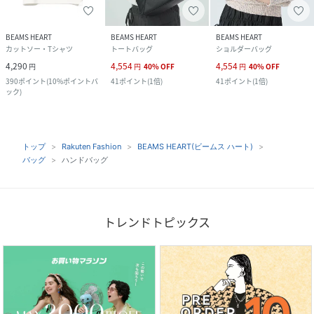
BEAMS HEART
BEAMS HEART
BEAMS HEART
カットソー・Tシャツ
トートバッグ
ショルダーバッグ
4,290
4,554
4,554
円
円
40
%
OFF
円
40
%
OFF
390
ポイント
(
10%ポイントバ
41
ポイント
(
1倍
)
41
ポイント
(
1倍
)
ック
)
トップ
Rakuten Fashion
BEAMS HEART(ビームス ハート)
バッグ
ハンドバッグ
トレンドトピックス