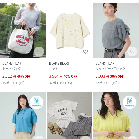
BEAMS HEART
BEAMS HEART
BEAMS HEART
トートバッグ
ニット
カットソー・Tシャツ
2,112
3,564
3,003
円
40
%
OFF
円
40
%
OFF
円
30
%
OFF
19
ポイント
(
1倍
)
32
ポイント
(
1倍
)
27
ポイント
(
1倍
)