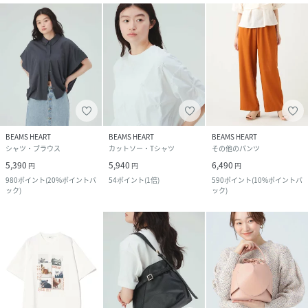
BEAMS HEART
BEAMS HEART
BEAMS HEART
シャツ・ブラウス
カットソー・Tシャツ
その他のパンツ
5,390
5,940
6,490
円
円
円
980
ポイント
(
20%ポイントバ
54
ポイント
(
1倍
)
590
ポイント
(
10%ポイントバ
ック
)
ック
)