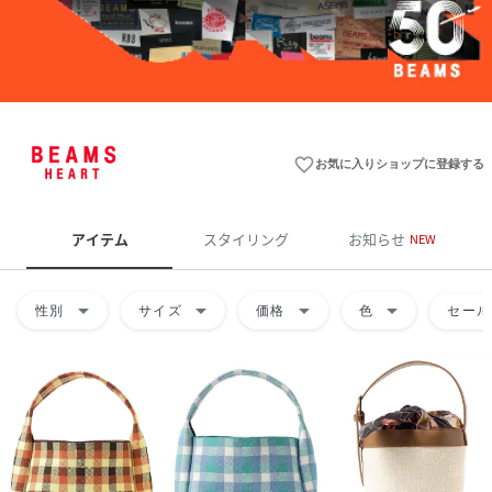
favorite_border
お気に入りショップに登録する
アイテム
スタイリング
お知らせ
NEW
arrow_drop_down
arrow_drop_down
arrow_drop_down
arrow_drop_down
性別
サイズ
価格
色
セール