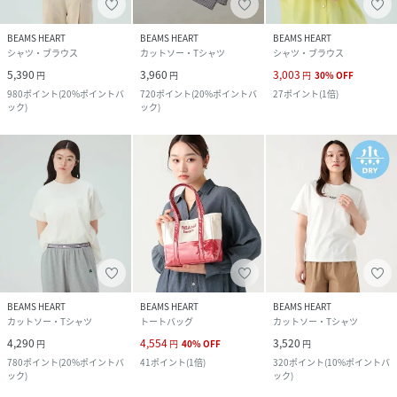
BEAMS HEART
BEAMS HEART
BEAMS HEART
シャツ・ブラウス
カットソー・Tシャツ
シャツ・ブラウス
5,390
3,960
3,003
円
円
円
30
%
OFF
980
ポイント
(
20%ポイントバ
720
ポイント
(
20%ポイントバ
27
ポイント
(
1倍
)
ック
)
ック
)
BEAMS HEART
BEAMS HEART
BEAMS HEART
カットソー・Tシャツ
トートバッグ
カットソー・Tシャツ
4,290
4,554
3,520
円
円
40
%
OFF
円
780
ポイント
(
20%ポイントバ
41
ポイント
(
1倍
)
320
ポイント
(
10%ポイントバ
ック
)
ック
)