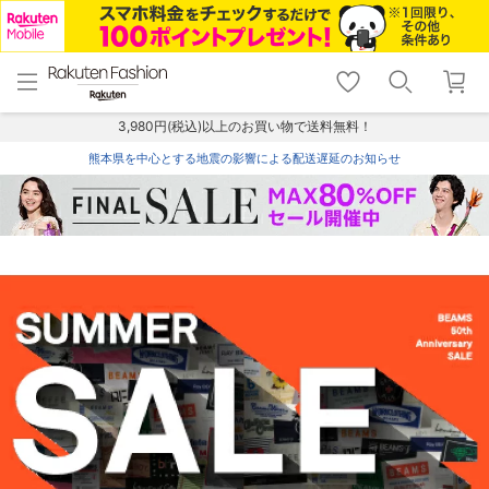
menu
home
search
favorite_border
shopping_cart
lock_outline
メニュー
トップ
検索
お気に入り
カート
ログイン
3,980円(税込)以上のお買い物で送料無料！
熊本県を中心とする地震の影響による配送遅延のお知らせ