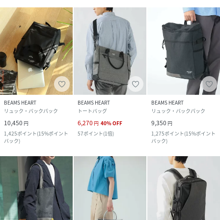
BEAMS HEART
BEAMS HEART
BEAMS HEART
リュック・バックパック
トートバッグ
リュック・バックパック
10,450
6,270
9,350
円
円
40
%
OFF
円
1,425
ポイント
(
15%ポイント
57
ポイント
(
1倍
)
1,275
ポイント
(
15%ポイント
バック
)
バック
)