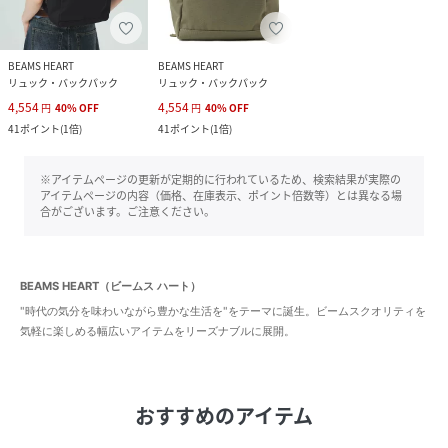
BEAMS HEART
BEAMS HEART
リュック・バックパック
リュック・バックパック
4,554
4,554
円
40
%
OFF
円
40
%
OFF
41
ポイント
(
1倍
)
41
ポイント
(
1倍
)
※アイテムページの更新が定期的に行われているため、検索結果が実際の
アイテムページの内容（価格、在庫表示、ポイント倍数等）とは異なる場
合がございます。ご注意ください。
BEAMS HEART（ビームス ハート）
"時代の気分を味わいながら豊かな生活を"をテーマに誕生。ビームスクオリティを
気軽に楽しめる幅広いアイテムをリーズナブルに展開。
おすすめのアイテム