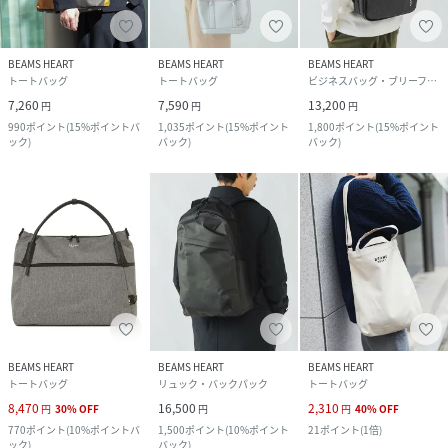
BEAMS HEART
BEAMS HEART
BEAMS HEART
トートバッグ
トートバッグ
ビジネスバッグ・ブリーフケース
7,260
7,590
13,200
円
円
円
990
ポイント
(
15%ポイントバ
1,035
ポイント
(
15%ポイント
1,800
ポイント
(
15%ポイント
ック
)
バック
)
バック
)
BEAMS HEART
BEAMS HEART
BEAMS HEART
トートバッグ
リュック・バックパック
トートバッグ
8,470
16,500
2,310
円
30
%
OFF
円
円
40
%
OFF
770
ポイント
(
10%ポイントバ
1,500
ポイント
(
10%ポイント
21
ポイント
(
1倍
)
ック
)
バック
)