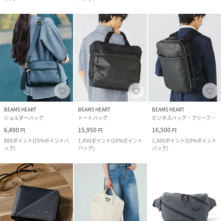
BEAMS HEART
BEAMS HEART
BEAMS HEART
ショルダーバッグ
トートバッグ
ビジネスバッグ・ブリーフケース
6,490
15,950
16,500
円
円
円
885
ポイント
(
15%ポイントバ
1,450
ポイント
(
10%ポイント
1,500
ポイント
(
10%ポイント
ック
)
バック
)
バック
)