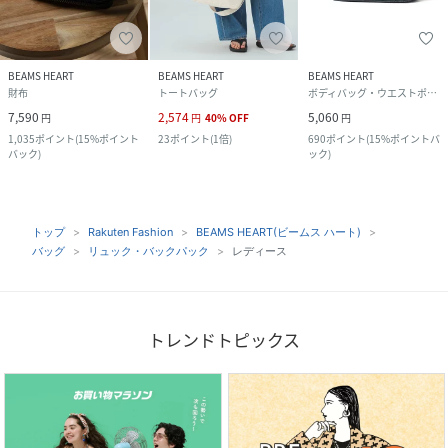
BEAMS HEART
BEAMS HEART
BEAMS HEART
財布
トートバッグ
ボディバッグ・ウエストポーチ
7,590
2,574
5,060
円
円
40
%
OFF
円
1,035
ポイント
(
15%ポイント
23
ポイント
(
1倍
)
690
ポイント
(
15%ポイントバ
バック
)
ック
)
トップ
Rakuten Fashion
BEAMS HEART(ビームス ハート)
バッグ
リュック・バックパック
レディース
トレンドトピックス