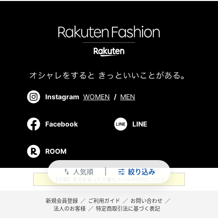
Instagram
WOMEN
/
MEN
Facebook
LINE
ROOM
人気順
絞り込み
swap_vert
【注意】楽天を装った不審なメールやSMSについて
新規会員登録
／
ご利用ガイド
／
お問い合わせ
／
法人のお客様
／
特定商取引法に基づく表記