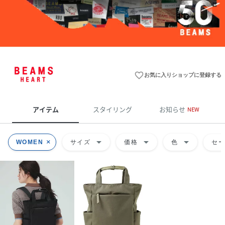
favorite_border
お気に入りショップに登録する
アイテム
スタイリング
お知らせ
NEW
arrow_drop_down
arrow_drop_down
arrow_drop_down
WOMEN
サイズ
価格
色
セ