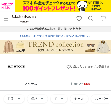
menu
home
search
favorite_border
shopping_cart
lock_outline
メニュー
トップ
検索
お気に入り
カート
ログイン
3,980円(税込)以上のお買い物で送料無料！
熊本県を中心とする地震の影響による配送遅延のお知らせ
favorite_border
お気に入りショップに登録する
アイテム
お知らせ
NEW
arrow_drop_down
arrow_drop_down
arrow_drop_down
性別
価格
色
セール
スーパーD