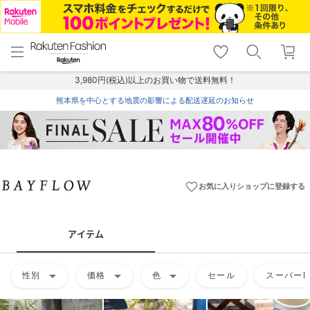
menu
home
search
favorite_border
shopping_cart
lock_outline
メニュー
トップ
検索
お気に入り
カート
ログイン
3,980円(税込)以上のお買い物で送料無料！
熊本県を中心とする地震の影響による配送遅延のお知らせ
favorite_border
お気に入りショップに登録する
アイテム
arrow_drop_down
arrow_drop_down
arrow_drop_down
性別
価格
色
セール
スーパーD