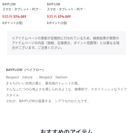
BAYFLOW
BAYFLOW
スマホ・タブレット・PCケース/カバー
スマホ・タブレット・PCケース/カバー
935
935
円
57
%
OFF
円
57
%
OFF
8
ポイント
(
1倍
)
8
ポイント
(
1倍
)
※アイテムページの更新が定期的に行われているため、検索結果が実際の
アイテムページの内容（価格、在庫表示、ポイント倍数等）とは異なる場
合がございます。ご注意ください。
BAYFLOW（ベイフロー）
Respect nature ，Respect fashion
きもちのいい自然の風と、最先端のトレンドの風。
そんなふたつの心地よさを感じられるような、健康的で、スタイリッシュなライフ
スタイル。
それが、BAYFLOWが提案する、シアワセのかたちです。
おすすめのアイテム