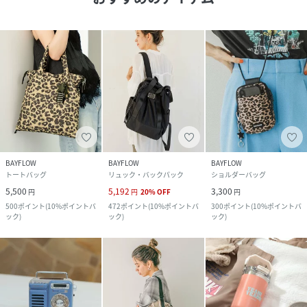
BAYFLOW
BAYFLOW
BAYFLOW
トートバッグ
リュック・バックパック
ショルダーバッグ
5,500
5,192
3,300
円
円
20
%
OFF
円
500
ポイント
(
10%ポイントバ
472
ポイント
(
10%ポイントバ
300
ポイント
(
10%ポイントバ
ック
)
ック
)
ック
)