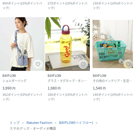
499
ポイント
(
10%ポイントバ
270
ポイント
(
10%ポイントバ
150
ポイント
(
10%ポイントバ
ック
)
ック
)
ック
)
BAYFLOW
BAYFLOW
BAYFLOW
ショルダーバッグ
グラス・マグカップ・タンブラー
その他のインテリア・生活雑貨
3,990
1,980
1,540
円
円
円
362
ポイント
(
10%ポイントバ
180
ポイント
(
10%ポイントバ
140
ポイント
(
10%ポイントバ
ック
)
ック
)
ック
)
トップ
Rakuten Fashion
BAYFLOW(ベイフロー)
スマホグッズ・オーディオ機器