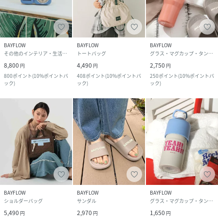
BAYFLOW
BAYFLOW
BAYFLOW
その他のインテリア・生活雑貨
トートバッグ
グラス・マグカップ・タンブラー
8,800
4,490
2,750
円
円
円
800
ポイント
(
10%ポイントバ
408
ポイント
(
10%ポイントバ
250
ポイント
(
10%ポイントバ
ック
)
ック
)
ック
)
BAYFLOW
BAYFLOW
BAYFLOW
ショルダーバッグ
サンダル
グラス・マグカップ・タンブラー
5,490
2,970
1,650
円
円
円