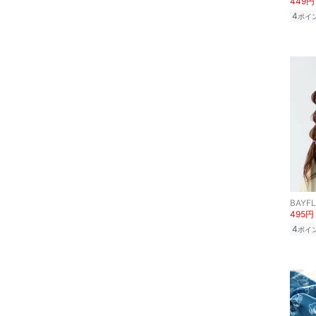
449円
4
ポイ
アクセサリー・腕時計
財布・ポーチ・ケース
帽子
マタニティウェア・ベビ
ー用品
スーツ・フォーマル
水着・スイムグッズ
BAYF
495円
4
ポイ
着物・浴衣・和装小物
スキンケア
ベースメイク