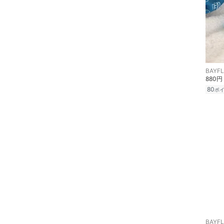
メイクアップ
ネイル
ボディケア・オーラルケ
ア
BAYF
880円
80
ポ
ヘアケア
フレグランス
メイク道具・美容器具
コフレ・キット・セット
食器・調理器具・キッチ
ン用品
インテリア・生活雑貨
BAYF