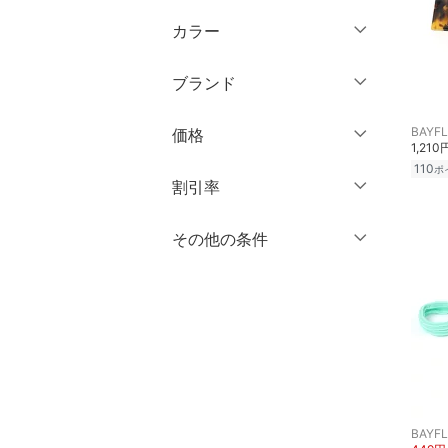
ウェア（S/M/L）
カラー
パンツ
～XS
S
ブランド
ワンピース・ドレス
M
L
ブランド一覧からさがす >
XL
XXL
BAYF
価格
スカート
1,210
3XL～
フリー
110
ポ
オールインワン・オーバ
円
～
円
割引率
ーオール
クリア
絞り込み
％OFF
～
％OFF
その他の条件
絞り込み
バッグ
クリア
絞り込み
クーポン対象のみ表示
シューズ・靴
絞り込み
スーパーDEALのみ表示
インナー・ルームウェア
クリア
絞り込み
靴下・レッグウェア
BAYF
ファッション雑貨