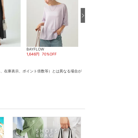
BAYFLOW
スーパーDEAL
1,646
円
70
%OFF
BAYFLOW
3,590
円
52
%OFF
格、在庫表示、ポイント倍数等）とは異なる場合が