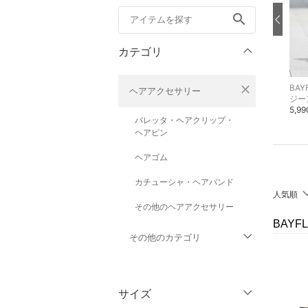
search
カテゴリ
close
BAYFLOW
BAYFLOW
BAY
ヘアアクセサリー
ローファー
タオル
ジー
7,590円
1,600円
5,9
バレッタ・ヘアクリップ・
ヘアピン
ヘアゴム
カチューシャ・ヘアバンド
人気順
その他のヘアアクセサリー
BAY
その他のカテゴリ
トップス
サイズ
ジャケット・アウター