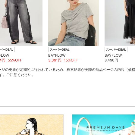
パーDEAL
スーパーDEAL
スーパーDEAL
FLOW
BAYFLOW
BAYFLOW
4
円
55
%OFF
3,391
円
15
%OFF
8,490
円
ージの更新が定期的に行われているため、検索結果が実際の商品ページの内容（価
す。ご注意ください。