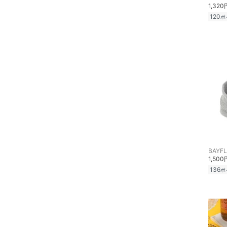
1,320
120
ポ
スマホグッズ・オーディ
オ機器
スポーツ・アウトドア用
品
文房具
ペット用品
福袋・ギフト・その他
BAYF
1,500
136
ポ