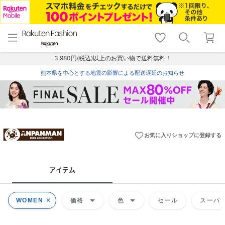
menu
home
search
favorite_border
shopping_cart
lock_outline
メニュー
トップ
検索
お気に入り
カート
ログイン
3,980円(税込)以上のお買い物で送料無料！
熊本県を中心とする地震の影響による配送遅延のお知らせ
favorite_border
お気に入りショップに登録する
アイテム
arrow_drop_down
arrow_drop_down
WOMEN
価格
色
セール
スーパー