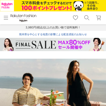
menu
home
search
favorite_border
shopping_cart
lock_outline
メニュー
トップ
検索
お気に入り
カート
ログイン
3,980円(税込)以上のお買い物で送料無料！
熊本県を中心とする地震の影響による配送遅延のお知らせ