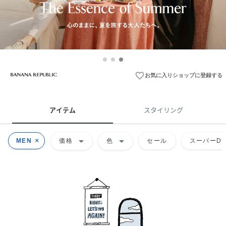
favorite_border
お気に入りショップに登録する
アイテム
スタイリング
arrow_drop_down
arrow_drop_down
MEN
価格
色
セール
スーパーDE