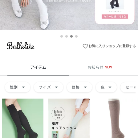
favorite_border
お気に入りショップに登録する
アイテム
お知らせ
NEW
arrow_drop_down
arrow_drop_down
arrow_drop_down
arrow_drop_down
性別
サイズ
価格
色
セール