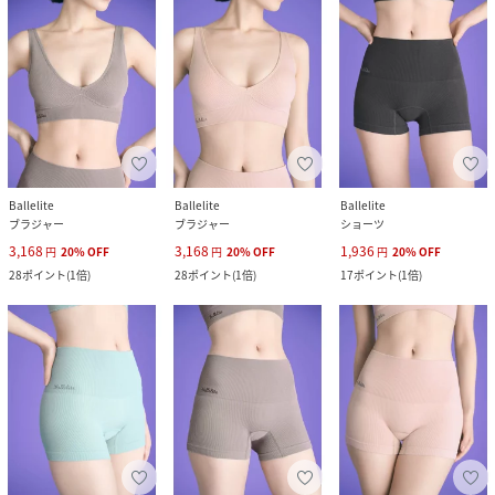
Ballelite
Ballelite
Ballelite
ブラジャー
ブラジャー
ショーツ
3,168
3,168
1,936
円
20
%
OFF
円
20
%
OFF
円
20
%
OFF
28
ポイント
(
1倍
)
28
ポイント
(
1倍
)
17
ポイント
(
1倍
)