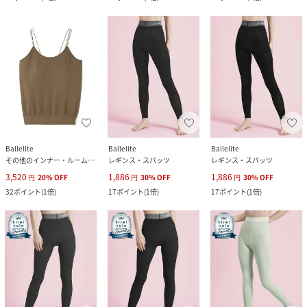
Ballelite
Ballelite
Ballelite
その他のインナー・ルームウェア
レギンス・スパッツ
レギンス・スパッツ
3,520
1,886
1,886
円
20
%
OFF
円
30
%
OFF
円
30
%
OFF
32
ポイント
(
1倍
)
17
ポイント
(
1倍
)
17
ポイント
(
1倍
)