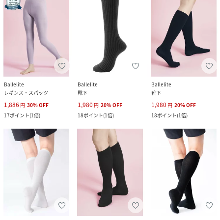
Ballelite
Ballelite
Ballelite
レギンス・スパッツ
靴下
靴下
1,886
1,980
1,980
円
30
%
OFF
円
20
%
OFF
円
20
%
OFF
17
ポイント
(
1倍
)
18
ポイント
(
1倍
)
18
ポイント
(
1倍
)