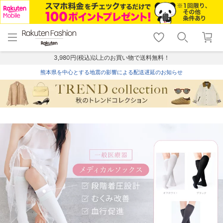
menu
home
search
favorite_border
shopping_cart
lock_outline
メニュー
トップ
検索
お気に入り
カート
ログイン
3,980円(税込)以上のお買い物で送料無料！
熊本県を中心とする地震の影響による配送遅延のお知らせ