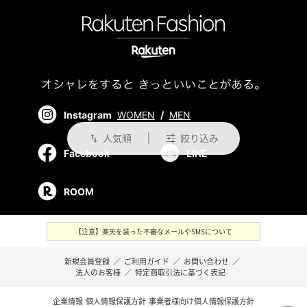
Instagram
WOMEN
/
MEN
人気順
絞り込み
swap_vert
Facebook
LINE
ROOM
【注意】楽天を装った不審なメールやSMSについて
新規会員登録
／
ご利用ガイド
／
お問い合わせ
／
法人のお客様
／
特定商取引法に基づく表記
企業情報
個人情報保護方針
事業者様向け個人情報保護方針