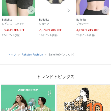
Ballelite
Ballelite
Ballelite
レギンス・スパッツ
ショーツ
ブラジャー
1,936
2,024
3,168
円
20
%
OFF
円
20
%
OFF
円
20
%
OFF
17
ポイント
(
1倍
)
18
ポイント
(
1倍
)
28
ポイント
(
1倍
)
トップ
Rakuten Fashion
Ballelite(バレリット)
トレンドトピックス