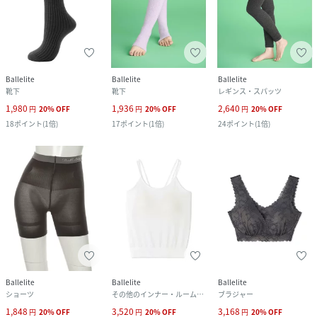
Ballelite
Ballelite
Ballelite
靴下
靴下
レギンス・スパッツ
1,980
1,936
2,640
円
20
%
OFF
円
20
%
OFF
円
20
%
OFF
18
ポイント
(
1倍
)
17
ポイント
(
1倍
)
24
ポイント
(
1倍
)
Ballelite
Ballelite
Ballelite
ショーツ
その他のインナー・ルームウェア
ブラジャー
1,848
3,520
3,168
円
20
%
OFF
円
20
%
OFF
円
20
%
OFF