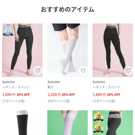
おすすめのアイテム
Ballelite
Ballelite
Ballelite
レギンス・スパッツ
靴下
レギンス・スパッツ
1,886
2,288
1,886
円
30
%
OFF
円
20
%
OFF
円
30
%
OFF
17
ポイント
(
1倍
)
20
ポイント
(
1倍
)
17
ポイント
(
1倍
)