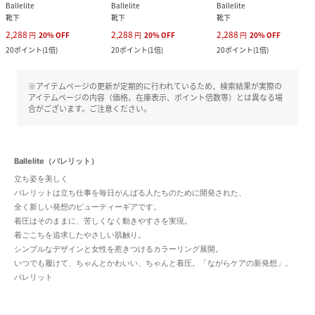
Ballelite
Ballelite
Ballelite
靴下
靴下
靴下
2,288
2,288
2,288
円
20
%
OFF
円
20
%
OFF
円
20
%
OFF
20
ポイント
(
1倍
)
20
ポイント
(
1倍
)
20
ポイント
(
1倍
)
※アイテムページの更新が定期的に行われているため、検索結果が実際の
アイテムページの内容（価格、在庫表示、ポイント倍数等）とは異なる場
合がございます。ご注意ください。
Ballelite（バレリット）
立ち姿を美しく
バレリットは立ち仕事を毎日がんばる人たちのために開発された、
全く新しい発想のビューティーギアです。
着圧はそのままに、苦しくなく動きやすさを実現。
着ごこちを追求したやさしい肌触り。
シンプルなデザインと女性を惹きつけるカラーリング展開。
いつでも履けて、ちゃんとかわいい、ちゃんと着圧。「ながらケアの新発想」。
バレリット