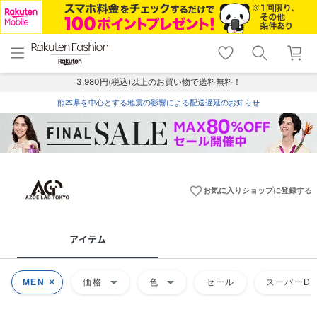
menu
home
search
favorite_border
shopping_cart
lock_outline
メニュー
トップ
検索
お気に入り
カート
ログイン
3,980円(税込)以上のお買い物で送料無料！
熊本県を中心とする地震の影響による配送遅延のお知らせ
favorite_border
お気に入りショップに登録する
アイテム
arrow_drop_down
arrow_drop_down
MEN
価格
色
セール
スーパーDE