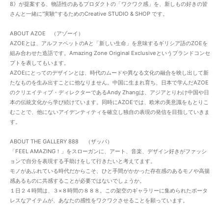
8》が提案する、物語性のあるプロダクトの「ワクワク感」を、新しもの好きの皆
さんと一緒に''実験"するためのCreative STUDIO & SHOP です。
ABOUT AZOE （アゾーイ）
AZOEとは、アルファベットのAと「新しい生命」を意味するギリシア語のZOEを
組み合わせた造語です。Amazing Zone Original Exclusiveというブランドコンセ
プトを表してもいます。
AZOEにとってのデザインとは、時代のムードや異なる文化の融合を映し出して新
たなものを生み出すことに他なりません。中国に生まれ育ち、日本で学んだAZOE
のクリエイティブ・ディレクターであるAndy Zhangは、アジアとりわけ中国や日
本の伝統文化から学び続けています。同時にAZOEでは、欧米の美意識をもとりこ
むことで、他にないアイデンティティを確立し独自の表現の発信を目指していきま
す。
ABOUT THE GALLERY 888 （ザッパ）
「FEEL AMAZING！」をスローガンに、アート、音楽、デザイン好きがファッシ
ョンで自分を表現する手助けをして行きたいと考えてます。
モノがあふれている時代だからこそ、ひと手間がかかった存在感のあるモノや高揚
感あるものに共感することが必要ではないでしょうか。
１日２４時間は、３×８時間の８８８。この架空のギャラリーに集められたボータ
レスなアイテムが、あなたの感性をワクワクさせることを願っています。