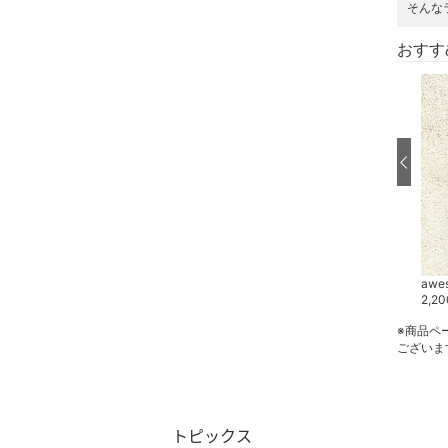
そんな
帽子
おすす
ヘアアクセサリー
マタニティウェア・ベビ
ー用品
スーツ・フォーマル
水着・スイムグッズ
着物・浴衣・和装小物
awesome COLLECT
awesome COLLECT
awe
4,950
円
13,200
円
2,20
スキンケア
※商品ペ
ございま
ベースメイク
メイクアップ
トピックス