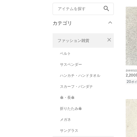
search
カテゴリ
close
ファッション雑貨
ベルト
サスペンダー
awes
2,20
ハンカチ・ハンドタオル
20
ポ
スカーフ・バンダナ
傘・長傘
折りたたみ傘
メガネ
サングラス