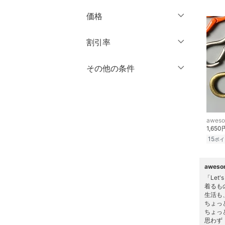
ブランド一覧からさがす >
価格
ワンピース・ドレス
円
～
円
割引率
スカート
オールインワン・オーバ
％OFF
～
％OFF
その他の条件
絞り込み
クリア
絞り込み
ーオール
クーポン対象のみ表示
絞り込み
バッグ
スーパーDEALのみ表示
awes
シューズ・靴
1,650
クリア
絞り込み
15
ポイ
インナー・ルームウェア
awes
靴下・レッグウェア
「Let'
着るも
アクセサリー・腕時計
生活も
ちょっ
ちょっ
財布・ポーチ・ケース
思わず