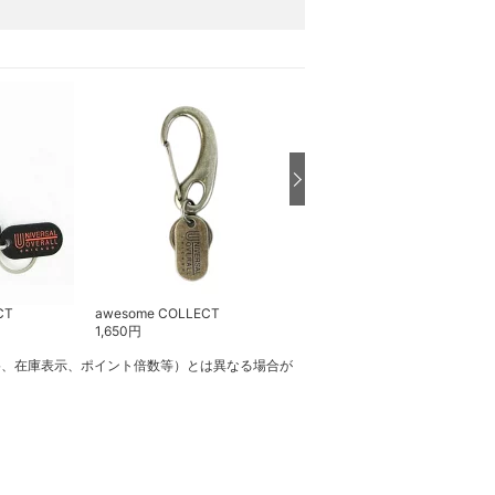
CT
awesome COLLECT
awesome COLLECT
1,650
円
4,950
円
格、在庫表示、ポイント倍数等）とは異なる場合が