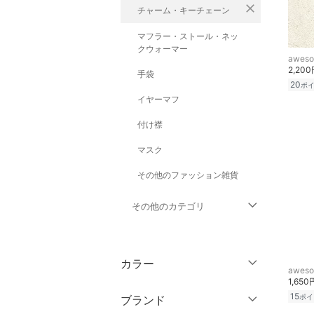
close
チャーム・キーチェーン
マフラー・ストール・ネッ
クウォーマー
awes
2,20
手袋
20
ポ
イヤーマフ
付け襟
マスク
その他のファッション雑貨
その他のカテゴリ
トップス
カラー
awes
ジャケット・アウター
1,650
15
ポイ
ブランド
パンツ