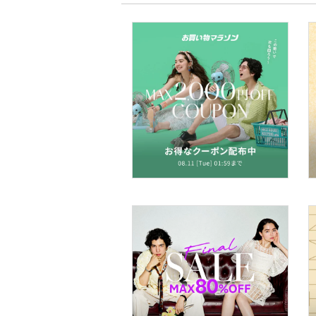
ネイル
ボディケア・オーラルケ
ア
ヘアケア
フレグランス
メイク道具・美容器具
コフレ・キット・セット
食器・調理器具・キッチ
ン用品
インテリア・生活雑貨
スマホグッズ・オーディ