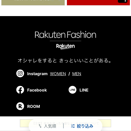
Instagram
WOMEN
/
MEN
Facebook
LINE
ROOM
【注意】楽天を装った不審なメールやSMSについて
人気順
絞り込み
swap_vert