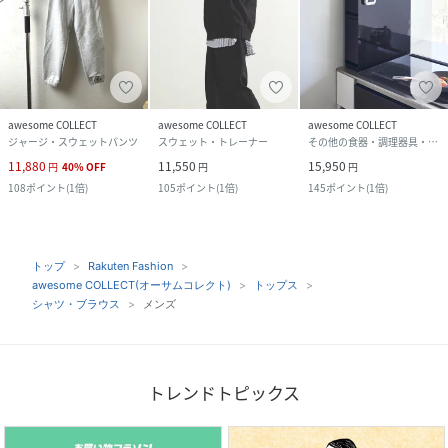
awesome COLLECT
awesome COLLECT
awesome COLLECT
ジャージ・スウェットパンツ
スウェット・トレーナー
その他の食器・調理器具・キッチン用品
11,880
11,550
15,950
円
40
%
OFF
円
円
108
ポイント
(
1倍
)
105
ポイント
(
1倍
)
145
ポイント
(
1倍
)
トップ
Rakuten Fashion
awesome COLLECT(オーサムコレクト)
トップス
シャツ・ブラウス
メンズ
トレンドトピックス