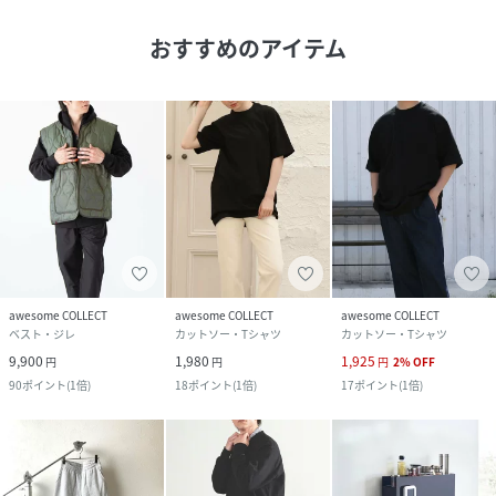
おすすめのアイテム
awesome COLLECT
awesome COLLECT
awesome COLLECT
ベスト・ジレ
カットソー・Tシャツ
カットソー・Tシャツ
9,900
1,980
1,925
円
円
円
2
%
OFF
90
ポイント
(
1倍
)
18
ポイント
(
1倍
)
17
ポイント
(
1倍
)