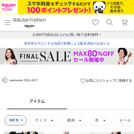
menu
home
search
favorite_border
shopping_cart
lock_outline
メニュー
トップ
検索
お気に入り
カート
ログイン
3,980円(税込)以上のお買い物で送料無料！
熊本県を中心とする地震の影響による配送遅延のお知らせ
favorite_border
お気に入りショップに登録する
アイテム
arrow_drop_down
arrow_drop_down
arrow_drop_down
MEN
サイズ
価格
色
セール