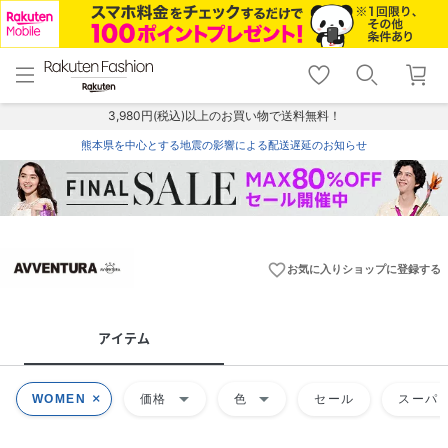
menu
home
search
favorite_border
shopping_cart
lock_outline
メニュー
トップ
検索
お気に入り
カート
ログイン
3,980円(税込)以上のお買い物で送料無料！
熊本県を中心とする地震の影響による配送遅延のお知らせ
favorite_border
お気に入りショップに登録する
アイテム
arrow_drop_down
arrow_drop_down
WOMEN
価格
色
セール
スーパー