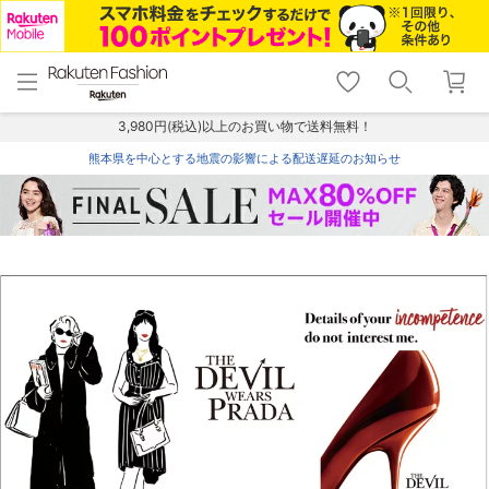
menu
home
search
favorite_border
shopping_cart
lock_outline
メニュー
トップ
検索
お気に入り
カート
ログイン
3,980円(税込)以上のお買い物で送料無料！
熊本県を中心とする地震の影響による配送遅延のお知らせ