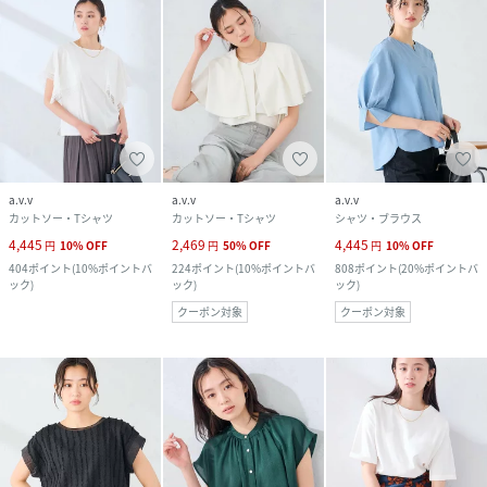
a.v.v
a.v.v
a.v.v
カットソー・Tシャツ
カットソー・Tシャツ
シャツ・ブラウス
4,445
2,469
4,445
円
10
%
OFF
円
50
%
OFF
円
10
%
OFF
404
ポイント
(
10%ポイントバ
224
ポイント
(
10%ポイントバ
808
ポイント
(
20%ポイントバ
ック
)
ック
)
ック
)
クーポン対象
クーポン対象