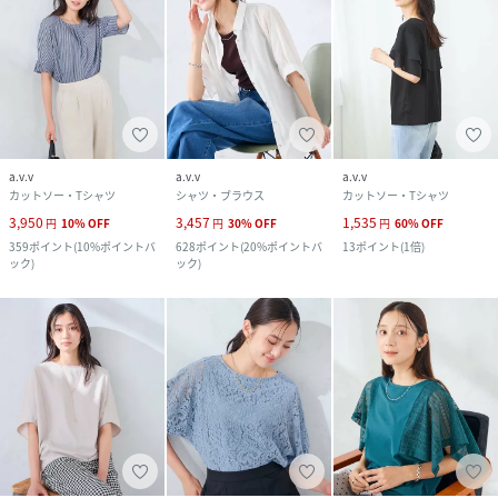
a.v.v
a.v.v
a.v.v
カットソー・Tシャツ
シャツ・ブラウス
カットソー・Tシャツ
3,950
3,457
1,535
円
10
%
OFF
円
30
%
OFF
円
60
%
OFF
359
ポイント
(
10%ポイントバ
628
ポイント
(
20%ポイントバ
13
ポイント
(
1倍
)
ック
)
ック
)