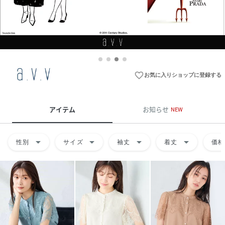
favorite_border
お気に入りショップに登録する
アイテム
お知らせ
NEW
arrow_drop_down
arrow_drop_down
arrow_drop_down
arrow_drop_down
性別
サイズ
袖丈
着丈
価格