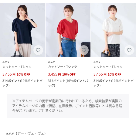
a.v.v
a.v.v
a.v.v
カットソー・Tシャツ
カットソー・Tシャツ
カットソー・Tシャツ
3,455
3,455
3,455
円
10
%
OFF
円
10
%
OFF
円
10
%
OFF
314
ポイント
(
10%ポイントバ
314
ポイント
(
10%ポイントバ
314
ポイント
(
10%ポイントバ
ック
)
ック
)
ック
)
※アイテムページの更新が定期的に行われているため、検索結果が実際の
アイテムページの内容（価格、在庫表示、ポイント倍数等）とは異なる場
合がございます。ご注意ください。
a.v.v（アー・ヴェ・ヴェ）