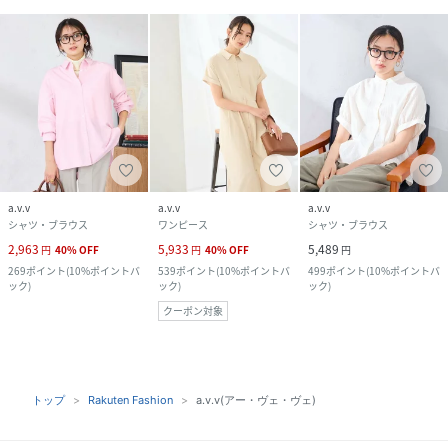
a.v.v
a.v.v
a.v.v
シャツ・ブラウス
ワンピース
シャツ・ブラウス
2,963
5,933
5,489
円
40
%
OFF
円
40
%
OFF
円
269
ポイント
(
10%ポイントバ
539
ポイント
(
10%ポイントバ
499
ポイント
(
10%ポイントバ
ック
)
ック
)
ック
)
クーポン対象
トップ
Rakuten Fashion
a.v.v(アー・ヴェ・ヴェ)