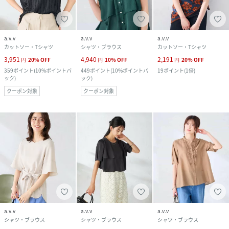
a.v.v
a.v.v
a.v.v
カットソー・Tシャツ
シャツ・ブラウス
カットソー・Tシャツ
3,951
4,940
2,191
円
20
%
OFF
円
10
%
OFF
円
20
%
OFF
359
ポイント
(
10%ポイントバ
449
ポイント
(
10%ポイントバ
19
ポイント
(
1倍
)
ック
)
ック
)
クーポン対象
クーポン対象
a.v.v
a.v.v
a.v.v
シャツ・ブラウス
シャツ・ブラウス
シャツ・ブラウス