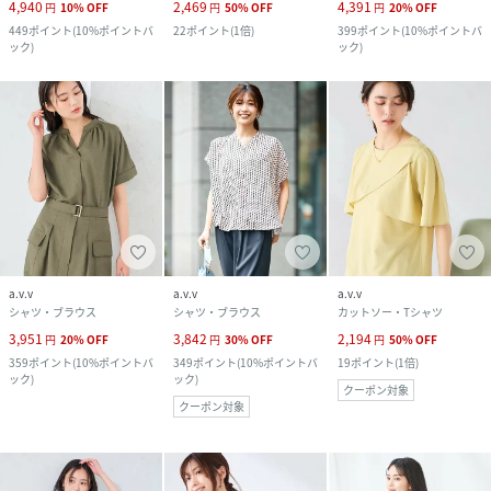
4,940
2,469
4,391
円
10
%
OFF
円
50
%
OFF
円
20
%
OFF
449
ポイント
(
10%ポイントバ
22
ポイント
(
1倍
)
399
ポイント
(
10%ポイントバ
ック
)
ック
)
a.v.v
a.v.v
a.v.v
シャツ・ブラウス
シャツ・ブラウス
カットソー・Tシャツ
3,951
3,842
2,194
円
20
%
OFF
円
30
%
OFF
円
50
%
OFF
359
ポイント
(
10%ポイントバ
349
ポイント
(
10%ポイントバ
19
ポイント
(
1倍
)
ック
)
ック
)
クーポン対象
クーポン対象