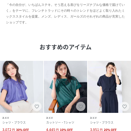
「今の自分が、いちばんステキ。そう思える喜びをリーズナブルな価格で届けてい
く」をテーマに、フレンチトラッドにその時々のトレンドをほどよく取り入れたミ
ックススタイルを提案。メンズ、レディス、ガールズのそれぞれの商品が充実した
ショップです。
おすすめのアイテム
a.v.v
a.v.v
a.v.v
シャツ・ブラウス
カットソー・Tシャツ
シャツ・ブラウス
3,072
4,445
3,951
円
30
%
OFF
円
10
%
OFF
円
20
%
OFF