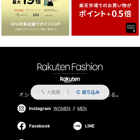
人気順
絞り込み
swap_vert
Instagram
WOMEN
/
MEN
Facebook
LINE