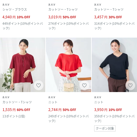
a.v.v
a.v.v
a.v.v
シャツ・ブラウス
カットソー・Tシャツ
カットソー・Tシャツ
4,940
3,019
3,457
円
10
%
OFF
円
50
%
OFF
円
30
%
OFF
449
ポイント
(
10%ポイントバ
274
ポイント
(
10%ポイントバ
314
ポイント
(
10%ポイントバ
ック
)
ック
)
ック
)
a.v.v
a.v.v
a.v.v
カットソー・Tシャツ
ニット
ニット
1,535
2,744
3,950
円
60
%
OFF
円
50
%
OFF
円
10
%
OFF
13
ポイント
(
1倍
)
249
ポイント
(
10%ポイントバ
359
ポイント
(
10%ポイントバ
ック
)
ック
)
クーポン対象