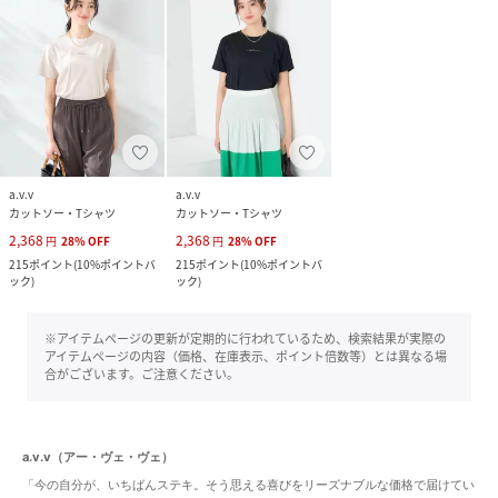
a.v.v
a.v.v
カットソー・Tシャツ
カットソー・Tシャツ
2,368
2,368
円
28
%
OFF
円
28
%
OFF
215
ポイント
(
10%ポイントバ
215
ポイント
(
10%ポイントバ
ック
)
ック
)
※アイテムページの更新が定期的に行われているため、検索結果が実際の
アイテムページの内容（価格、在庫表示、ポイント倍数等）とは異なる場
合がございます。ご注意ください。
a.v.v（アー・ヴェ・ヴェ）
「今の自分が、いちばんステキ。そう思える喜びをリーズナブルな価格で届けてい