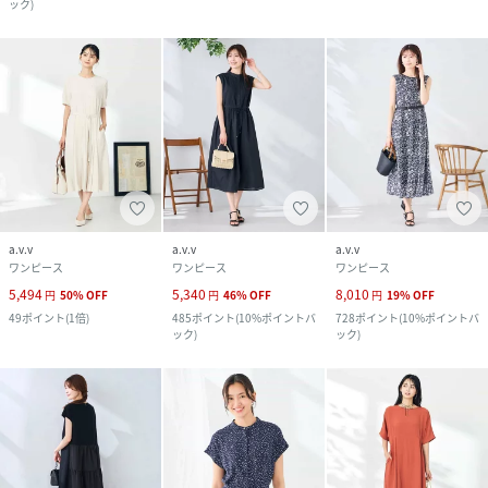
ック
)
a.v.v
a.v.v
a.v.v
ワンピース
ワンピース
ワンピース
5,494
5,340
8,010
円
50
%
OFF
円
46
%
OFF
円
19
%
OFF
49
ポイント
(
1倍
)
485
ポイント
(
10%ポイントバ
728
ポイント
(
10%ポイントバ
ック
)
ック
)