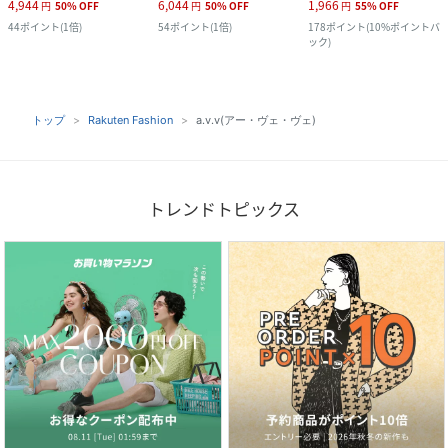
4,944
6,044
1,966
円
50
%
OFF
円
50
%
OFF
円
55
%
OFF
44
ポイント
(
1倍
)
54
ポイント
(
1倍
)
178
ポイント
(
10%ポイントバ
ック
)
トップ
Rakuten Fashion
a.v.v(アー・ヴェ・ヴェ)
トレンドトピックス