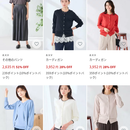
a.v.v
a.v.v
a.v.v
その他のパンツ
カーディガン
カーディガン
2,635
3,952
3,952
円
51
%
OFF
円
28
%
OFF
円
28
%
OFF
239
ポイント
(
10%ポイントバ
359
ポイント
(
10%ポイントバ
359
ポイント
(
10%ポイントバ
ック
)
ック
)
ック
)