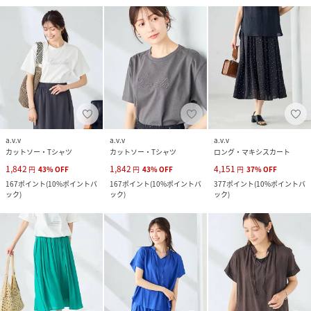
a.v.v
a.v.v
a.v.v
カットソー・Tシャツ
カットソー・Tシャツ
ロング・マキシスカート
1,842
1,842
4,151
円
43
%
OFF
円
43
%
OFF
円
37
%
OFF
167
ポイント
(
10%ポイントバ
167
ポイント
(
10%ポイントバ
377
ポイント
(
10%ポイントバ
ック
)
ック
)
ック
)