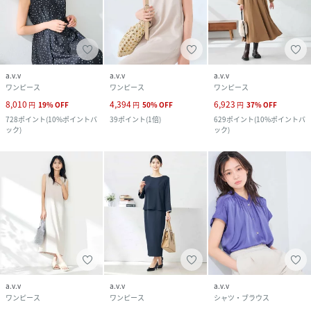
a.v.v
a.v.v
a.v.v
ワンピース
ワンピース
ワンピース
8,010
4,394
6,923
円
19
%
OFF
円
50
%
OFF
円
37
%
OFF
728
ポイント
(
10%ポイントバ
39
ポイント
(
1倍
)
629
ポイント
(
10%ポイントバ
ック
)
ック
)
a.v.v
a.v.v
a.v.v
ワンピース
ワンピース
シャツ・ブラウス