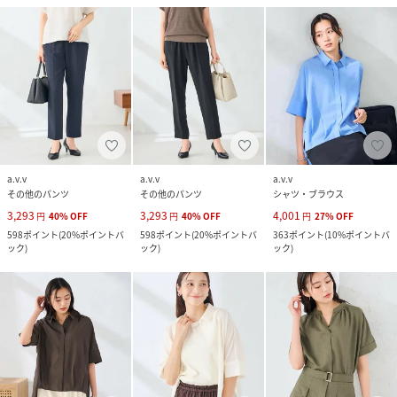
a.v.v
a.v.v
a.v.v
その他のパンツ
その他のパンツ
シャツ・ブラウス
3,293
3,293
4,001
円
40
%
OFF
円
40
%
OFF
円
27
%
OFF
598
ポイント
(
20%ポイントバ
598
ポイント
(
20%ポイントバ
363
ポイント
(
10%ポイントバ
ック
)
ック
)
ック
)