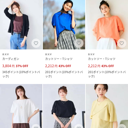
a.v.v
a.v.v
a.v.v
カーディガン
カットソー・Tシャツ
カットソー・Tシャツ
3,804
2,212
2,212
円
37
%
OFF
円
43
%
OFF
円
43
%
OFF
345
ポイント
(
10%ポイントバ
201
ポイント
(
10%ポイントバ
201
ポイント
(
10%ポイントバ
ック
)
ック
)
ック
)