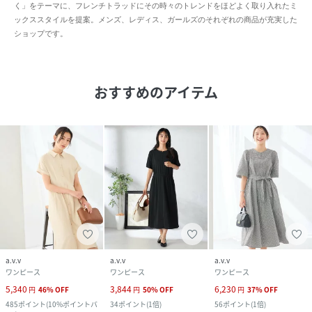
く」をテーマに、フレンチトラッドにその時々のトレンドをほどよく取り入れたミ
ックススタイルを提案。メンズ、レディス、ガールズのそれぞれの商品が充実した
ショップです。
おすすめのアイテム
a.v.v
a.v.v
a.v.v
ワンピース
ワンピース
ワンピース
5,340
3,844
6,230
円
46
%
OFF
円
50
%
OFF
円
37
%
OFF
485
ポイント
(
10%ポイントバ
34
ポイント
(
1倍
)
56
ポイント
(
1倍
)