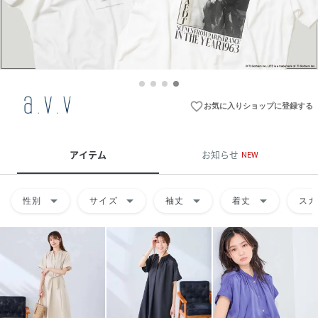
favorite_border
お気に入りショップに登録する
アイテム
お知らせ
NEW
arrow_drop_down
arrow_drop_down
arrow_drop_down
arrow_drop_down
性別
サイズ
袖丈
着丈
スカ