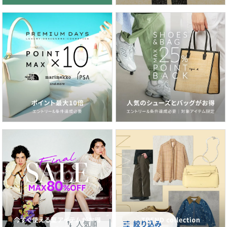
人気順
絞り込み
swap_vert