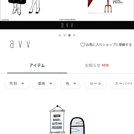
favorite_border
お気に入りショップに登録する
アイテム
お知らせ
NEW
arrow_drop_down
arrow_drop_down
arrow_drop_down
性別
価格
色
セール
スーパーD