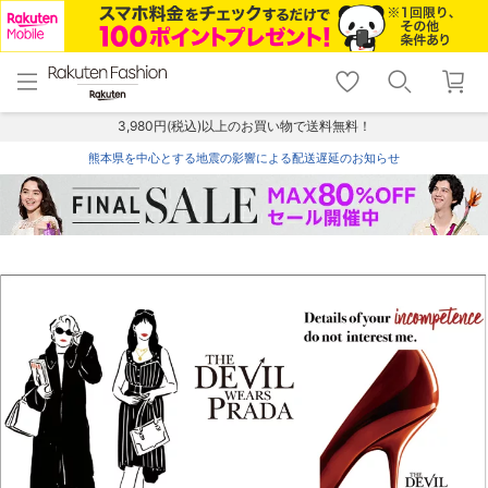
menu
home
search
favorite_border
shopping_cart
lock_outline
メニュー
トップ
検索
お気に入り
カート
ログイン
3,980円(税込)以上のお買い物で送料無料！
熊本県を中心とする地震の影響による配送遅延のお知らせ