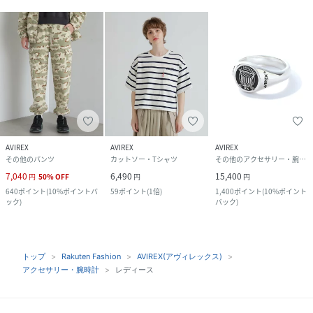
AVIREX
AVIREX
AVIREX
その他のパンツ
カットソー・Tシャツ
その他のアクセサリー・腕時計
7,040
6,490
15,400
円
50
%
OFF
円
円
640
ポイント
(
10%ポイントバ
59
ポイント
(
1倍
)
1,400
ポイント
(
10%ポイント
ック
)
バック
)
トップ
Rakuten Fashion
AVIREX(アヴィレックス)
アクセサリー・腕時計
レディース