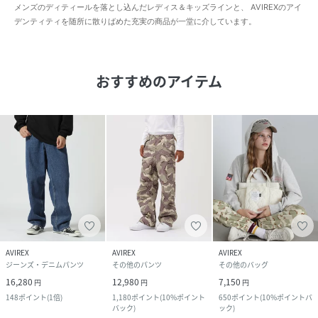
メンズのディティールを落とし込んだレディス＆キッズラインと、 AVIREXのアイ
デンティティを随所に散りばめた充実の商品が一堂に介しています。
おすすめのアイテム
AVIREX
AVIREX
AVIREX
ジーンズ・デニムパンツ
その他のパンツ
その他のバッグ
16,280
12,980
7,150
円
円
円
148
ポイント
(
1倍
)
1,180
ポイント
(
10%ポイント
650
ポイント
(
10%ポイントバ
バック
)
ック
)