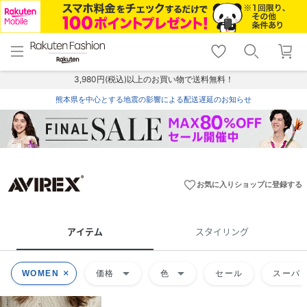
menu
home
search
favorite_border
shopping_cart
lock_outline
メニュー
トップ
検索
お気に入り
カート
ログイン
3,980円(税込)以上のお買い物で送料無料！
熊本県を中心とする地震の影響による配送遅延のお知らせ
favorite_border
お気に入りショップに登録する
アイテム
スタイリング
arrow_drop_down
arrow_drop_down
WOMEN
価格
色
セール
スーパー