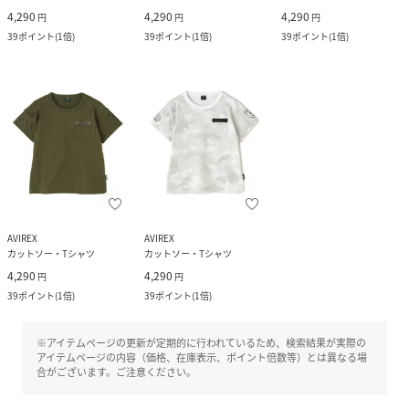
4,290
4,290
4,290
円
円
円
39
ポイント
(
1倍
)
39
ポイント
(
1倍
)
39
ポイント
(
1倍
)
AVIREX
AVIREX
カットソー・Tシャツ
カットソー・Tシャツ
4,290
4,290
円
円
39
ポイント
(
1倍
)
39
ポイント
(
1倍
)
※アイテムページの更新が定期的に行われているため、検索結果が実際の
アイテムページの内容（価格、在庫表示、ポイント倍数等）とは異なる場
合がございます。ご注意ください。