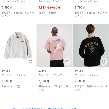
カットソー・Tシャツ
カットソー・Tシャツ
カットソー・Tシャツ
7,590
5,313
9,790
円
円
30
%
OFF
円
690
ポイント
(
10%ポイントバ
48
ポイント
(
1倍
)
890
ポイント
(
10%ポイントバ
ック
)
ック
)
AVIREX
AVIREX
AVIREX
カットソー・Tシャツ
カットソー・Tシャツ
カットソー・Tシャツ
8,690
7,590
9,680
円
円
円
79
ポイント
(
1倍
)
690
ポイント
(
10%ポイントバ
880
ポイント
(
10%ポイントバ
ック
)
ック
)
トップ
Rakuten Fashion
AVIREX(アヴィレックス)