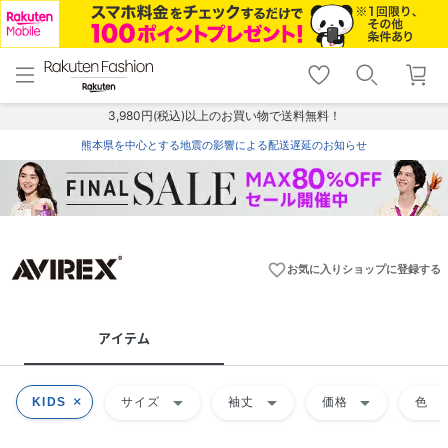
menu
home
search
favorite_border
shopping_cart
lock_outline
メニュー
トップ
検索
お気に入り
カート
ログイン
3,980円(税込)以上のお買い物で送料無料！
熊本県を中心とする地震の影響による配送遅延のお知らせ
favorite_border
お気に入りショップに登録する
アイテム
arrow_drop_down
arrow_drop_down
arrow_drop_down
arrow_dr
KIDS
サイズ
袖丈
価格
色