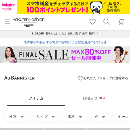
menu
home
search
favorite_border
shopping_cart
lock_outline
メニュー
トップ
検索
お気に入り
カート
ログイン
3,980円(税込)以上のお買い物で送料無料！
熊本県を中心とする地震の影響による配送遅延のお知らせ
favorite_border
お気に入りショップに登録する
アイテム
お知らせ
NEW
arrow_drop_down
arrow_drop_down
arrow_drop_down
arrow_drop_down
性別
サイズ
価格
色
セール