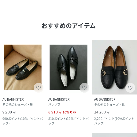
おすすめのアイテム
AU BANNISTER
AU BANNISTER
AU BANNISTER
その他のシューズ・靴
パンプス
その他のシューズ・靴
9,900
8,910
24,200
円
円
10
%
OFF
円
900
ポイント
(
10%ポイントバ
810
ポイント
(
10%ポイントバ
2,200
ポイント
(
10%ポイント
ック
)
ック
)
バック
)