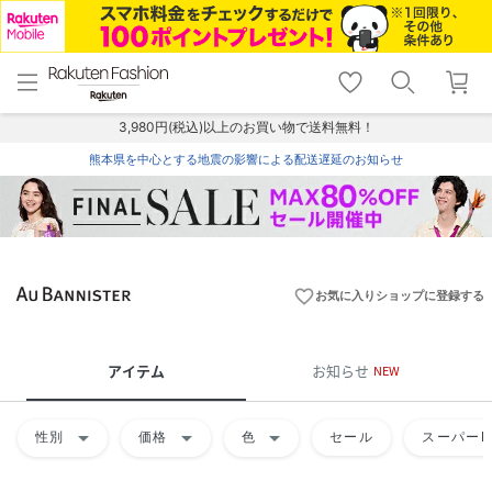
menu
home
search
favorite_border
shopping_cart
lock_outline
メニュー
トップ
検索
お気に入り
カート
ログイン
3,980円(税込)以上のお買い物で送料無料！
熊本県を中心とする地震の影響による配送遅延のお知らせ
favorite_border
お気に入りショップに登録する
アイテム
お知らせ
NEW
arrow_drop_down
arrow_drop_down
arrow_drop_down
性別
価格
色
セール
スーパーD