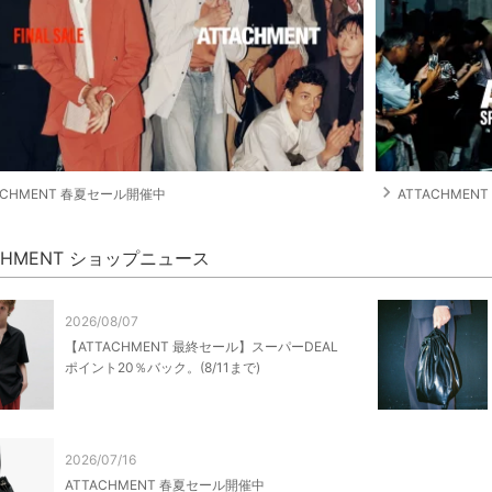
navigate_next
ACHMENT 春夏セール開催中
ATTACHMEN
CHMENT ショップニュース
2026/08/07
【ATTACHMENT 最終セール】スーパーDEAL
ポイント20％バック。(8/11まで)
2026/07/16
ATTACHMENT 春夏セール開催中