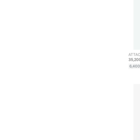
スキンケア
ベースメイク
メイクアップ
ATTA
ネイル
35,2
6,400
ボディケア・オーラルケ
ア
ヘアケア
フレグランス
メイク道具・美容器具
コフレ・キット・セット