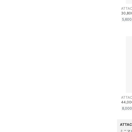
ATTA
食器・調理器具・キッチ
30,8
ン用品
5,600
インテリア・生活雑貨
スマホグッズ・オーディ
オ機器
スポーツ・アウトドア用
品
文房具
ペット用品
ATTA
44,0
8,000
福袋・ギフト・その他
ATTA
ミニマ