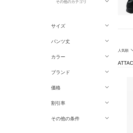
その他のカテゴリ
トップス
サイズ
ジャケット・アウター
ウェア（S/M/L）
パンツ丈
ワンピース・ドレス
～XS
S
人気順
カラー
スカート
～ 3分丈
M
L
ATT
5分丈・ハーフ
XL
XXL
ブランド
オールインワン・オーバ
ーオール
7分丈・クロップド
3XL～
フリー
ブランド一覧からさがす >
価格
10分丈
バッグ
クリア
絞り込み
円
～
円
12分丈 ～
割引率
シューズ・靴
クリア
絞り込み
％OFF
～
％OFF
その他の条件
インナー・ルームウェア
絞り込み
クリア
絞り込み
クーポン対象のみ表示