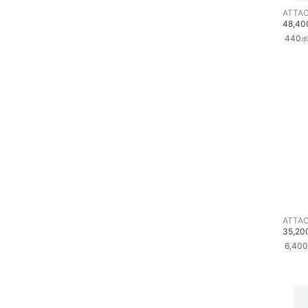
靴下・レッグウェア
絞り込み
ATTA
スーパーDEALのみ表示
48,4
ファッション雑貨
440
ポ
クリア
絞り込み
アクセサリー・腕時計
財布・ポーチ・ケース
帽子
ヘアアクセサリー
マタニティウェア・ベビ
ー用品
ATTA
35,2
スーツ・フォーマル
6,400
水着・スイムグッズ
着物・浴衣・和装小物