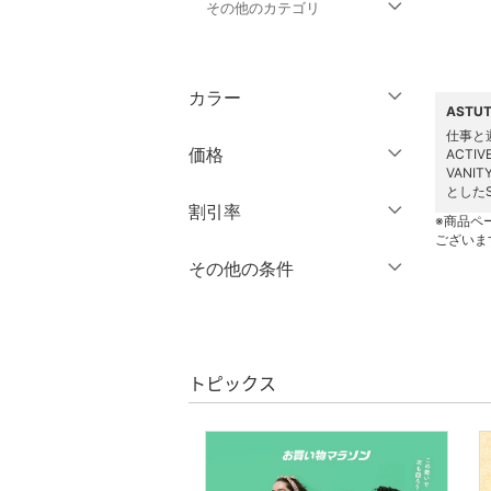
その他のカテゴリ
トップス
カラー
AST
ジャケット・アウター
仕事と
価格
ACT
パンツ
VANI
とした
円
～
円
割引率
ワンピース・ドレス
※商品ペ
ございま
％OFF
～
％OFF
その他の条件
スカート
絞り込み
クーポン対象のみ表示
オールインワン・オーバ
絞り込み
クリア
絞り込み
ーオール
スーパーDEALのみ表示
トピックス
バッグ
クリア
絞り込み
シューズ・靴