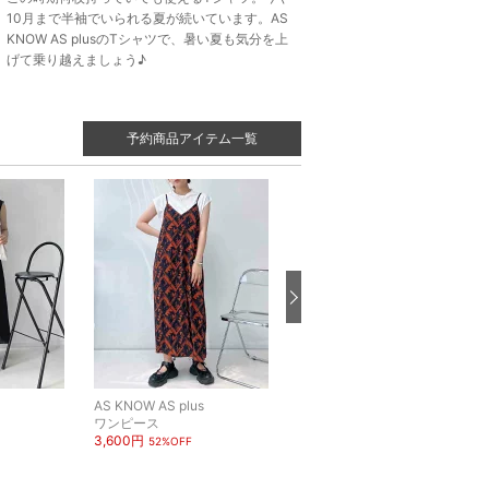
10月まで半袖でいられる夏が続いています。AS
KNOW AS plusのTシャツで、暑い夏も気分を上
げて乗り越えましょう♪
予約商品アイテム一覧
AS KNOW AS plus
AS KNOW AS plus
ワンピース
カットソー・Tシャツ
3,600円
2,500円
52%OFF
53%OFF