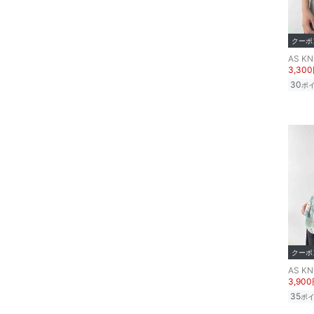
ア
クーポ
ヘアケア
AS KN
3,30
フレグランス
30
ポ
メイク道具・美容器具
コフレ・キット・セット
食器・調理器具・キッチ
ン用品
インテリア・生活雑貨
クーポ
スマホグッズ・オーディ
オ機器
AS KN
3,90
35
ポ
スポーツ・アウトドア用