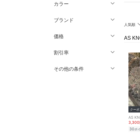
半袖
XL
XXL
カラー
オールインワン・オーバ
ショート丈
ーオール
七分袖・五分袖
3XL～
フリー
ミドル丈
ブランド
長袖
バッグ
人気順
ロング丈
クリア
絞り込み
ブランド一覧からさがす >
価格
AS K
シューズ・靴
クリア
絞り込み
クリア
絞り込み
円
～
円
割引率
インナー・ルームウェア
％OFF
～
％OFF
その他の条件
靴下・レッグウェア
絞り込み
クリア
絞り込み
クーポン対象のみ表示
ファッション雑貨
絞り込み
スーパーDEALのみ表示
アクセサリー・腕時計
クリア
絞り込み
クーポ
財布・ポーチ・ケース
AS KN
3,30
帽子
30
ポ