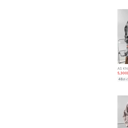
品
文房具
ペット用品
福袋・ギフト・その他
AS KN
5,30
48
ポ