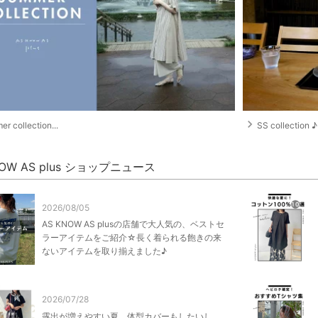
navigate_next
r collection...
SS collection ♪
NOW AS plus ショップニュース
2026/08/05
AS KNOW AS plusの店舗で大人気の、ベストセ
ラーアイテムをご紹介☆長く着られる飽きの来
ないアイテムを取り揃えました♪
2026/07/28
露出が増えやすい夏。体型カバーもしたいし、