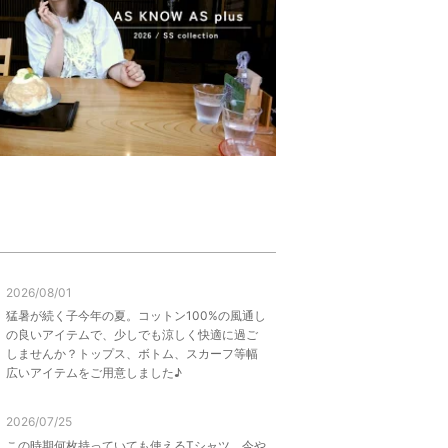
2026/08/01
猛暑が続く子今年の夏。コットン100%の風通し
の良いアイテムで、少しでも涼しく快適に過ご
しませんか？トップス、ボトム、スカーフ等幅
広いアイテムをご用意しました♪
2026/07/25
この時期何枚持っていても使えるTシャツ。今や