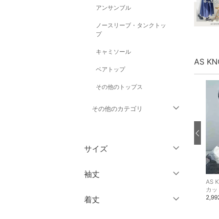
アンサンブル
ノースリーブ・タンクトッ
プ
キャミソール
AS K
ベアトップ
その他のトップス
その他のカテゴリ
ジャケット・アウター
サイズ
パンツ
ウェア（S/M/L）
袖丈
ワンピース・ドレス
AS KNOW AS plus
AS KNOW AS plus
AS K
～XS
S
シャツ・ブラウス
カットソー・Tシャツ
カッ
3,500円
2,700円
2,9
着丈
46%OFF
49%OFF
スカート
ノースリーブ
M
L