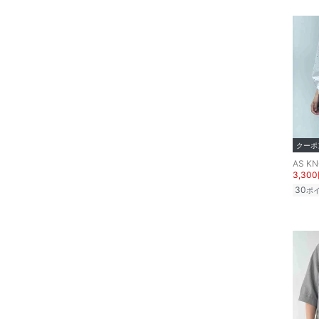
ヘアアクセサリー
マタニティウェア・ベビ
ー用品
スーツ・フォーマル
水着・スイムグッズ
クーポ
着物・浴衣・和装小物
AS KN
3,30
スキンケア
30
ポ
ベースメイク
メイクアップ
ネイル
ボディケア・オーラルケ