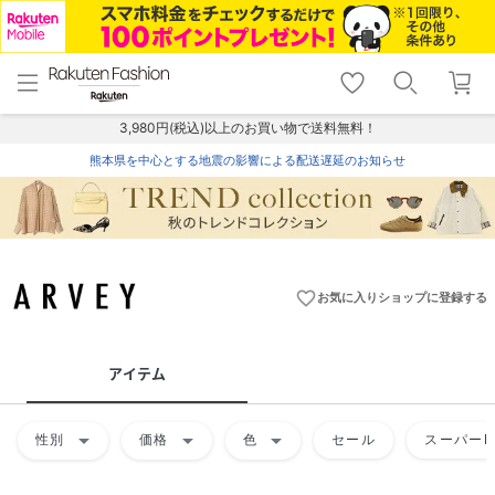
menu
home
search
favorite_border
shopping_cart
lock_outline
メニュー
トップ
検索
お気に入り
カート
ログイン
3,980円(税込)以上のお買い物で送料無料！
熊本県を中心とする地震の影響による配送遅延のお知らせ
favorite_border
お気に入りショップに登録する
アイテム
arrow_drop_down
arrow_drop_down
arrow_drop_down
性別
価格
色
セール
スーパーD