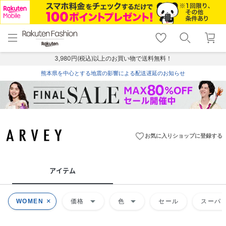
menu
home
search
favorite_border
shopping_cart
lock_outline
メニュー
トップ
検索
お気に入り
カート
ログイン
3,980円(税込)以上のお買い物で送料無料！
熊本県を中心とする地震の影響による配送遅延のお知らせ
favorite_border
お気に入りショップに登録する
アイテム
arrow_drop_down
arrow_drop_down
WOMEN
価格
色
セール
スーパー