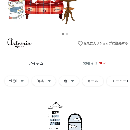
favorite_border
お気に入りショップに登録する
アイテム
お知らせ
NEW
arrow_drop_down
arrow_drop_down
arrow_drop_down
性別
価格
色
セール
スーパーD