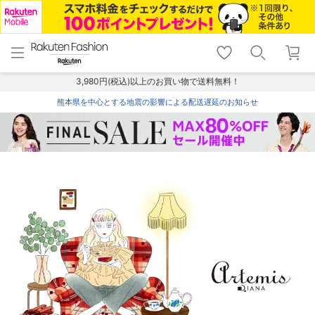
menu
home
search
favorite_border
shopping_cart
lock_outline
メニュー
トップ
検索
お気に入り
カート
ログイン
3,980円(税込)以上のお買い物で送料無料！
熊本県を中心とする地震の影響による配送遅延のお知らせ