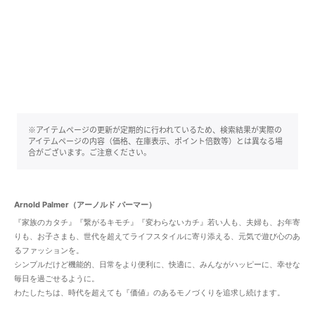
※アイテムページの更新が定期的に行われているため、検索結果が実際の
アイテムページの内容（価格、在庫表示、ポイント倍数等）とは異なる場
合がございます。ご注意ください。
Arnold Palmer（アーノルド パーマー）
『家族のカタチ』『繋がるキモチ』『変わらないカチ』若い人も、夫婦も、お年寄
りも、お子さまも、世代を超えてライフスタイルに寄り添える、元気で遊び心のあ
るファッションを。
シンプルだけど機能的、日常をより便利に、快適に、みんながハッピーに、幸せな
毎日を過ごせるように。
わたしたちは、時代を超えても『価値』のあるモノづくりを追求し続けます。