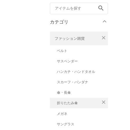
search
カテゴリ
close
ファッション雑貨
ベルト
サスペンダー
ハンカチ・ハンドタオル
スカーフ・バンダナ
傘・長傘
close
折りたたみ傘
メガネ
サングラス