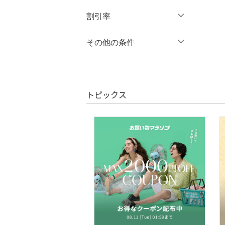
円
～
円
割引率
ワンピース・ドレス
％OFF
～
％OFF
その他の条件
スカート
絞り込み
クーポン対象のみ表示
オールインワン・オーバ
絞り込み
クリア
絞り込み
ーオール
スーパーDEALのみ表示
トピックス
バッグ
クリア
絞り込み
シューズ・靴
インナー・ルームウェア
靴下・レッグウェア
アクセサリー・腕時計
財布・ポーチ・ケース