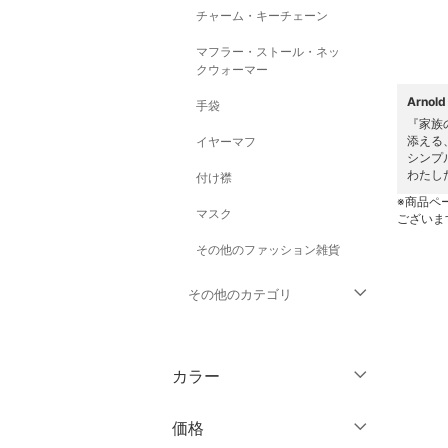
チャーム・キーチェーン
マフラー・ストール・ネッ
クウォーマー
Arno
手袋
『家族
添える
イヤーマフ
シンプ
わたし
付け襟
※商品ペ
マスク
ございま
その他のファッション雑貨
その他のカテゴリ
トップス
カラー
ジャケット・アウター
価格
パンツ