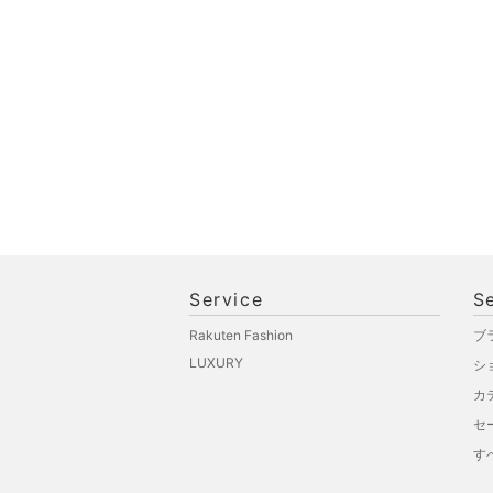
オ機器
スポーツ・アウトドア用
品
文房具
ペット用品
福袋・ギフト・その他
Service
S
Rakuten Fashion
ブ
LUXURY
シ
カ
セ
す