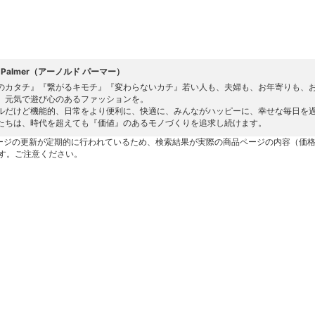
ld Palmer（アーノルド パーマー）
のカタチ』『繋がるキモチ』『変わらないカチ』若い人も、夫婦も、お年寄りも、
、元気で遊び心のあるファッションを。
ルだけど機能的、日常をより便利に、快適に、みんながハッピーに、幸せな毎日を
たちは、時代を超えても『価値』のあるモノづくりを追求し続けます。
ージの更新が定期的に行われているため、検索結果が実際の商品ページの内容（価
す。ご注意ください。