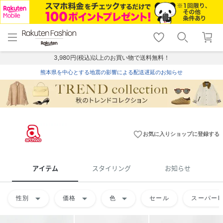
menu
home
search
favorite_border
shopping_cart
lock_outline
メニュー
トップ
検索
お気に入り
カート
ログイン
3,980円(税込)以上のお買い物で送料無料！
熊本県を中心とする地震の影響による配送遅延のお知らせ
favorite_border
お気に入りショップに登録する
アイテム
スタイリング
お知らせ
arrow_drop_down
arrow_drop_down
arrow_drop_down
性別
価格
色
セール
スーパーD