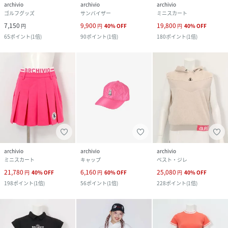
archivio
archivio
archivio
ゴルフグッズ
サンバイザー
ミニスカート
7,150
9,900
19,800
円
円
40
%
OFF
円
40
%
OFF
65
ポイント
(
1倍
)
90
ポイント
(
1倍
)
180
ポイント
(
1倍
)
archivio
archivio
archivio
ミニスカート
キャップ
ベスト・ジレ
21,780
6,160
25,080
円
40
%
OFF
円
60
%
OFF
円
40
%
OFF
198
ポイント
(
1倍
)
56
ポイント
(
1倍
)
228
ポイント
(
1倍
)