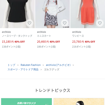
archivio
archivio
archivio
ノースリーブ・タンクトップ
ミニスカート
ワンピース
15,180
20,460
23,760
円
40
%
OFF
円
40
%
OFF
円
40
%
OFF
138
ポイント
(
1倍
)
186
ポイント
(
1倍
)
216
ポイント
(
1倍
)
トップ
Rakuten Fashion
archivio(アルチビオ)
スポーツ・アウトドア用品
ゴルフグッズ
トレンドトピックス