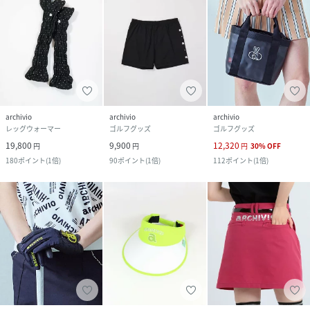
archivio
archivio
archivio
レッグウォーマー
ゴルフグッズ
ゴルフグッズ
19,800
9,900
12,320
円
円
円
30
%
OFF
180
ポイント
(
1倍
)
90
ポイント
(
1倍
)
112
ポイント
(
1倍
)