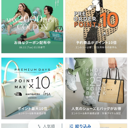
人気順
絞り込み
swap_vert