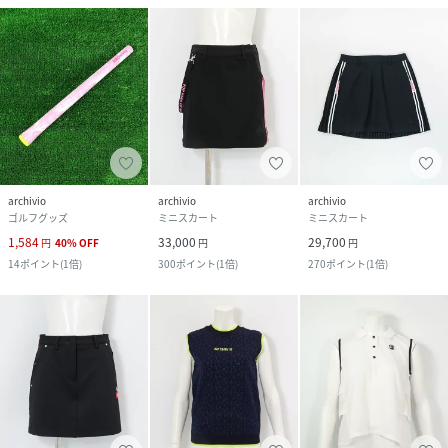
archivio
archivio
archivio
ゴルフグッズ
ミニスカート
ミニスカート
1,584
33,000
29,700
円
40
%
OFF
円
円
14
ポイント
(
1倍
)
300
ポイント
(
1倍
)
270
ポイント
(
1倍
)