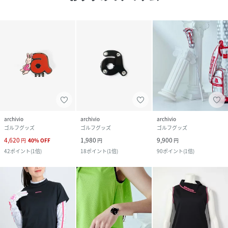
archivio
archivio
archivio
ゴルフグッズ
ゴルフグッズ
ゴルフグッズ
4,620
1,980
9,900
円
40
%
OFF
円
円
42
ポイント
(
1倍
)
18
ポイント
(
1倍
)
90
ポイント
(
1倍
)